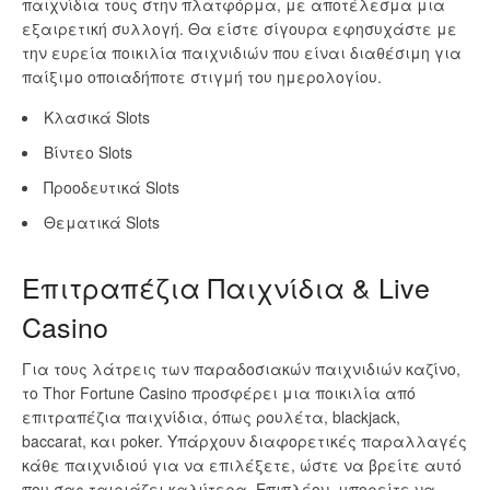
παιχνίδια τους στην πλατφόρμα, με αποτέλεσμα μια
εξαιρετική συλλογή. Θα είστε σίγουρα εφησυχάστε με
την ευρεία ποικιλία παιχνιδιών που είναι διαθέσιμη για
παίξιμο οποιαδήποτε στιγμή του ημερολογίου.
Κλασικά Slots
Βίντεο Slots
Προοδευτικά Slots
Θεματικά Slots
Επιτραπέζια Παιχνίδια & Live
Casino
Για τους λάτρεις των παραδοσιακών παιχνιδιών καζίνο,
το Thor Fortune Casino προσφέρει μια ποικιλία από
επιτραπέζια παιχνίδια, όπως ρουλέτα, blackjack,
baccarat, και poker. Υπάρχουν διαφορετικές παραλλαγές
κάθε παιχνιδιού για να επιλέξετε, ώστε να βρείτε αυτό
που σας ταιριάζει καλύτερα. Επιπλέον, μπορείτε να