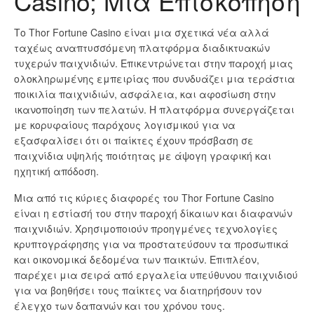
Casino; Μια Επισκόπηση
Το Thor Fortune Casino είναι μια σχετικά νέα αλλά
ταχέως αναπτυσσόμενη πλατφόρμα διαδικτυακών
τυχερών παιχνιδιών. Επικεντρώνεται στην παροχή μιας
ολοκληρωμένης εμπειρίας που συνδυάζει μια τεράστια
ποικιλία παιχνιδιών, ασφάλεια, και αφοσίωση στην
ικανοποίηση των πελατών. Η πλατφόρμα συνεργάζεται
με κορυφαίους παρόχους λογισμικού για να
εξασφαλίσει ότι οι παίκτες έχουν πρόσβαση σε
παιχνίδια υψηλής ποιότητας με άψογη γραφική και
ηχητική απόδοση.
Μια από τις κύριες διαφορές του Thor Fortune Casino
είναι η εστίασή του στην παροχή δίκαιων και διαφανών
παιχνιδιών. Χρησιμοποιούν προηγμένες τεχνολογίες
κρυπτογράφησης για να προστατεύσουν τα προσωπικά
και οικονομικά δεδομένα των παικτών. Επιπλέον,
παρέχει μια σειρά από εργαλεία υπεύθυνου παιχνιδιού
για να βοηθήσει τους παίκτες να διατηρήσουν τον
έλεγχο των δαπανών και του χρόνου τους.