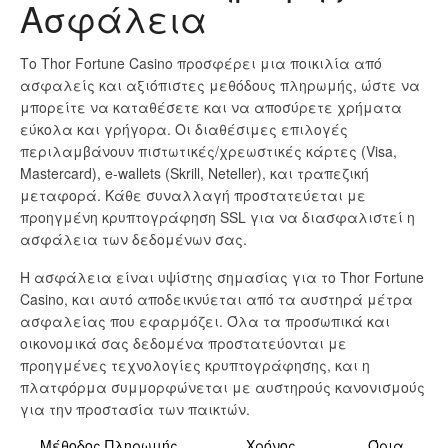
Ασφάλεια
Το Thor Fortune Casino προσφέρει μια ποικιλία από
ασφαλείς και αξιόπιστες μεθόδους πληρωμής, ώστε να
μπορείτε να καταθέσετε και να αποσύρετε χρήματα
εύκολα και γρήγορα. Οι διαθέσιμες επιλογές
περιλαμβάνουν πιστωτικές/χρεωστικές κάρτες (Visa,
Mastercard), e-wallets (Skrill, Neteller), και τραπεζική
μεταφορά. Κάθε συναλλαγή προστατεύεται με
προηγμένη κρυπτογράφηση SSL για να διασφαλιστεί η
ασφάλεια των δεδομένων σας.
Η ασφάλεια είναι υψίστης σημασίας για το Thor Fortune
Casino, και αυτό αποδεικνύεται από τα αυστηρά μέτρα
ασφαλείας που εφαρμόζει. Όλα τα προσωπικά και
οικονομικά σας δεδομένα προστατεύονται με
προηγμένες τεχνολογίες κρυπτογράφησης, και η
πλατφόρμα συμμορφώνεται με αυστηρούς κανονισμούς
για την προστασία των παικτών.
Μέθοδος Πληρωμής
Χρόνος
Όρια