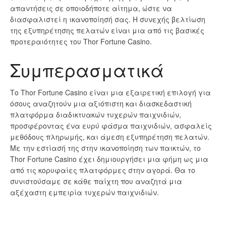
απαντήσεις σε οποιοδήποτε αίτημα, ώστε να
διασφαλιστεί η ικανοποίησή σας. Η συνεχής βελτίωση
της εξυπηρέτησης πελατών είναι μια από τις βασικές
προτεραιότητες του Thor Fortune Casino.
Συμπερασματικά
Το Thor Fortune Casino είναι μια εξαιρετική επιλογή για
όσους αναζητούν μια αξιόπιστη και διασκεδαστική
πλατφόρμα διαδικτυακών τυχερών παιχνιδιών,
προσφέροντας ένα ευρύ φάσμα παιχνιδιών, ασφαλείς
μεθόδους πληρωμής, και άμεση εξυπηρέτηση πελατών.
Με την εστίασή της στην ικανοποίηση των παικτών, το
Thor Fortune Casino έχει δημιουργήσει μια φήμη ως μια
από τις κορυφαίες πλατφόρμες στην αγορά. Θα το
συνιστούσαμε σε κάθε παίχτη που αναζητά μια
αξέχαστη εμπειρία τυχερών παιχνιδιών.