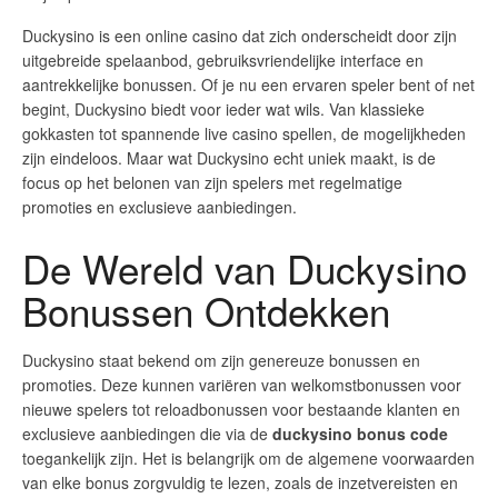
Duckysino is een online casino dat zich onderscheidt door zijn
uitgebreide spelaanbod, gebruiksvriendelijke interface en
aantrekkelijke bonussen. Of je nu een ervaren speler bent of net
begint, Duckysino biedt voor ieder wat wils. Van klassieke
gokkasten tot spannende live casino spellen, de mogelijkheden
zijn eindeloos. Maar wat Duckysino echt uniek maakt, is de
focus op het belonen van zijn spelers met regelmatige
promoties en exclusieve aanbiedingen.
De Wereld van Duckysino
Bonussen Ontdekken
Duckysino staat bekend om zijn genereuze bonussen en
promoties. Deze kunnen variëren van welkomstbonussen voor
nieuwe spelers tot reloadbonussen voor bestaande klanten en
exclusieve aanbiedingen die via de
duckysino bonus code
toegankelijk zijn. Het is belangrijk om de algemene voorwaarden
van elke bonus zorgvuldig te lezen, zoals de inzetvereisten en