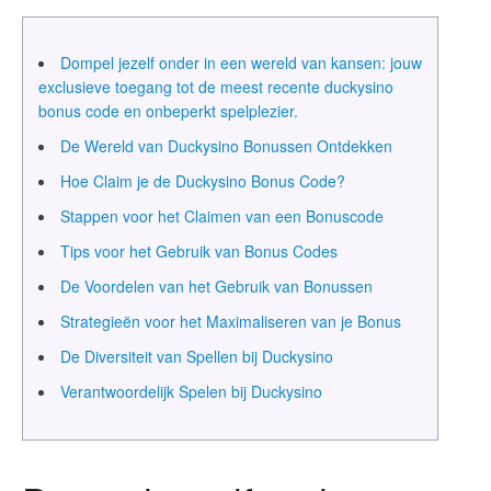
Dompel jezelf onder in een wereld van kansen: jouw
exclusieve toegang tot de meest recente duckysino
bonus code en onbeperkt spelplezier.
De Wereld van Duckysino Bonussen Ontdekken
Hoe Claim je de Duckysino Bonus Code?
Stappen voor het Claimen van een Bonuscode
Tips voor het Gebruik van Bonus Codes
De Voordelen van het Gebruik van Bonussen
Strategieën voor het Maximaliseren van je Bonus
De Diversiteit van Spellen bij Duckysino
Verantwoordelijk Spelen bij Duckysino