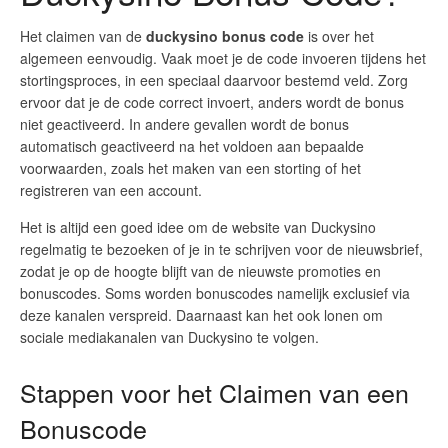
Het claimen van de
duckysino bonus code
is over het
algemeen eenvoudig. Vaak moet je de code invoeren tijdens het
stortingsproces, in een speciaal daarvoor bestemd veld. Zorg
ervoor dat je de code correct invoert, anders wordt de bonus
niet geactiveerd. In andere gevallen wordt de bonus
automatisch geactiveerd na het voldoen aan bepaalde
voorwaarden, zoals het maken van een storting of het
registreren van een account.
Het is altijd een goed idee om de website van Duckysino
regelmatig te bezoeken of je in te schrijven voor de nieuwsbrief,
zodat je op de hoogte blijft van de nieuwste promoties en
bonuscodes. Soms worden bonuscodes namelijk exclusief via
deze kanalen verspreid. Daarnaast kan het ook lonen om
sociale mediakanalen van Duckysino te volgen.
Stappen voor het Claimen van een
Bonuscode