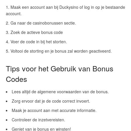
Maak een account aan bij Duckysino of log in op je bestaande
account.
Ga naar de casinobonussen sectie.
Zoek de actieve bonus code
Voer de code in bij het storten.
Voltooi de storting en je bonus zal worden geactiveerd.
Tips voor het Gebruik van Bonus
Codes
Lees altijd de algemene voorwaarden van de bonus.
Zorg ervoor dat je de code correct invoert.
Maak je account aan met accurate informatie.
Controleer de inzetvereisten.
Geniet van je bonus en winsten!