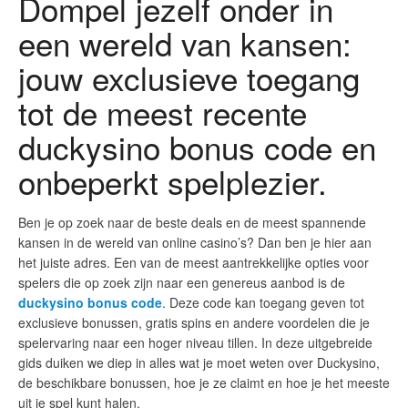
Dompel jezelf onder in
een wereld van kansen:
jouw exclusieve toegang
tot de meest recente
duckysino bonus code en
onbeperkt spelplezier.
Ben je op zoek naar de beste deals en de meest spannende
kansen in de wereld van online casino’s? Dan ben je hier aan
het juiste adres. Een van de meest aantrekkelijke opties voor
spelers die op zoek zijn naar een genereus aanbod is de
duckysino bonus code
. Deze code kan toegang geven tot
exclusieve bonussen, gratis spins en andere voordelen die je
spelervaring naar een hoger niveau tillen. In deze uitgebreide
gids duiken we diep in alles wat je moet weten over Duckysino,
de beschikbare bonussen, hoe je ze claimt en hoe je het meeste
uit je spel kunt halen.