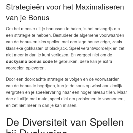
Strategieën voor het Maximaliseren
van je Bonus
Om het meeste uit je bonussen te halen, is het belangrijk om
een strategie te hebben. Bestudeer de algemene voorwaarden
van de bonus en kies spellen met een lage house edge, zoals
klassieke gokkasten of blackjack. Speel verantwoordelijk en zet
niet meer in dan je kunt verliezen. En vergeet niet om de
duckysino bonus code
te gebruiken, deze kan je extra
voordelen opleveren.
Door een doordachte strategie te volgen en de voorwaarden
van de bonus te begrijpen, kun je de kans op winst aanzienlijk
vergroten en je speelervaring naar een hoger niveau tillen. Maar
doe dit altijd met mate, speel niet om problemen te voorkomen,
en zet niet meer in dan je kan missen.
De Diversiteit van Spellen
bij Duckysino