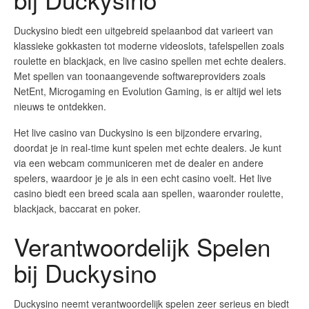
Duckysino biedt een uitgebreid spelaanbod dat varieert van
klassieke gokkasten tot moderne videoslots, tafelspellen zoals
roulette en blackjack, en live casino spellen met echte dealers.
Met spellen van toonaangevende softwareproviders zoals
NetEnt, Microgaming en Evolution Gaming, is er altijd wel iets
nieuws te ontdekken.
Het live casino van Duckysino is een bijzondere ervaring,
doordat je in real-time kunt spelen met echte dealers. Je kunt
via een webcam communiceren met de dealer en andere
spelers, waardoor je je als in een echt casino voelt. Het live
casino biedt een breed scala aan spellen, waaronder roulette,
blackjack, baccarat en poker.
Verantwoordelijk Spelen
bij Duckysino
Duckysino neemt verantwoordelijk spelen zeer serieus en biedt