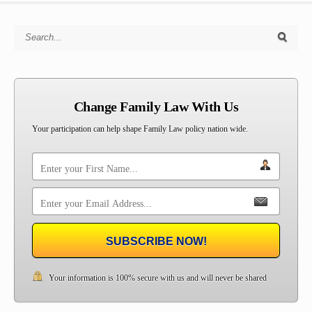
Search for:
Change Family Law With Us
Your participation can help shape Family Law policy nation wide.
SUBSCRIBE NOW!
Your information is 100% secure with us and will never be shared