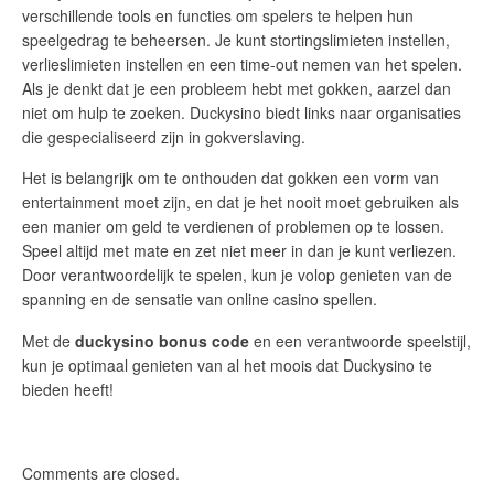
verschillende tools en functies om spelers te helpen hun
speelgedrag te beheersen. Je kunt stortingslimieten instellen,
verlieslimieten instellen en een time-out nemen van het spelen.
Als je denkt dat je een probleem hebt met gokken, aarzel dan
niet om hulp te zoeken. Duckysino biedt links naar organisaties
die gespecialiseerd zijn in gokverslaving.
Het is belangrijk om te onthouden dat gokken een vorm van
entertainment moet zijn, en dat je het nooit moet gebruiken als
een manier om geld te verdienen of problemen op te lossen.
Speel altijd met mate en zet niet meer in dan je kunt verliezen.
Door verantwoordelijk te spelen, kun je volop genieten van de
spanning en de sensatie van online casino spellen.
Met de
duckysino bonus code
en een verantwoorde speelstijl,
kun je optimaal genieten van al het moois dat Duckysino te
bieden heeft!
Comments are closed.