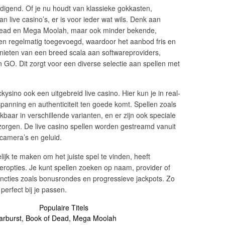
igend. Of je nu houdt van klassieke gokkasten,
 live casino’s, er is voor ieder wat wils. Denk aan
of Dead en Mega Moolah, maar ook minder bekende,
den regelmatig toegevoegd, waardoor het aanbod fris en
genieten van een breed scala aan softwareproviders,
GO. Dit zorgt voor een diverse selectie aan spellen met
ysino ook een uitgebreid live casino. Hier kun je in real-
panning en authenticiteit ten goede komt. Spellen zoals
ikbaar in verschillende varianten, en er zijn ook speciale
zorgen. De live casino spellen worden gestreamd vanuit
scamera’s en geluid.
jk te maken om het juiste spel te vinden, heeft
eropties. Je kunt spellen zoeken op naam, provider of
functies zoals bonusrondes en progressieve jackpots. Zo
perfect bij je passen.
Populaire Titels
arburst, Book of Dead, Mega Moolah