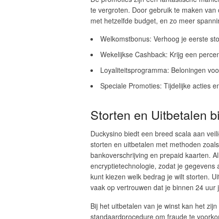
te vergroten. Door gebruik te maken van
met hetzelfde budget, en zo meer spanni
Welkomstbonus: Verhoog je eerste sto
Wekelijkse Cashback: Krijg een percen
Loyaliteitsprogramma: Beloningen voo
Speciale Promoties: Tijdelijke acties e
Storten en Uitbetalen b
Duckysino biedt een breed scala aan vei
storten en uitbetalen met methoden zoals c
bankoverschrijving en prepaid kaarten. Al
encryptietechnologie, zodat je gegevens alti
kunt kiezen welk bedrag je wilt storten. Ui
vaak op vertrouwen dat je binnen 24 uur j
Bij het uitbetalen van je winst kan het zijn 
standaardprocedure om fraude te voorkom