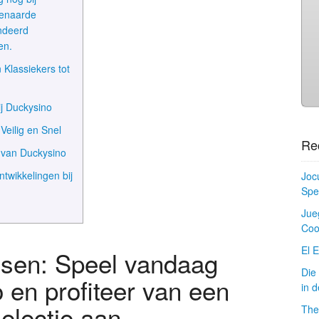
venaarde
ndeerd
en.
Klassiekers tot
j Duckysino
Veilig en Snel
Re
 van Duckysino
twikkelingen bij
Joc
Sper
Jue
Coo
El 
nsen: Speel vandaag
Die
 en profiteer van een
in 
electie aan
The 