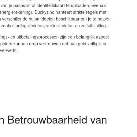
e van je paspoort of identiteitskaart te uploaden, evenals
energierekening). Duckysino hanteert strikte regels met
jn verschillende hulpmiddelen beschikbaar om je te helpen
als stortingslimieten, verlieslimieten en zelfuitsluiting.
ings- en uitbetalingsprocessen zijn een belangrijk aspect
pelers kunnen erop vertrouwen dat hun geld veilig is en
 verwerkt.
en Betrouwbaarheid van