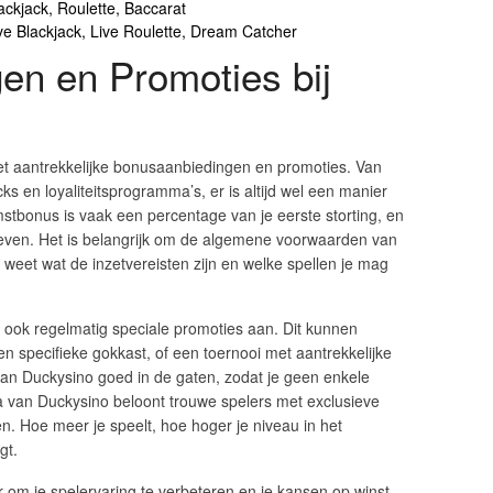
ackjack, Roulette, Baccarat
ve Blackjack, Live Roulette, Dream Catcher
en en Promoties bij
t aantrekkelijke bonusaanbiedingen en promoties. Van
 en loyaliteitsprogramma’s, er is altijd wel een manier
tbonus is vaak een percentage van je eerste storting, en
even. Het is belangrijk om de algemene voorwaarden van
weet wat de inzetvereisten zijn en welke spellen je mag
ook regelmatig speciale promoties aan. Dit kunnen
 een specifieke gokkast, of een toernooi met aantrekkelijke
van Duckysino goed in de gaten, zodat je geen enkele
a van Duckysino beloont trouwe spelers met exclusieve
. Hoe meer je speelt, hoe hoger je niveau in het
gt.
r om je spelervaring te verbeteren en je kansen op winst