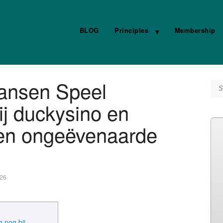
BLOG
Principles
Membership
kansen Speel
Se
j duckysino en
een ongeëvenaarde
026
 nog bij