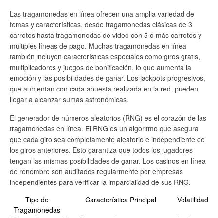
Las tragamonedas en línea ofrecen una amplia variedad de
temas y características, desde tragamonedas clásicas de 3
carretes hasta tragamonedas de video con 5 o más carretes y
múltiples líneas de pago. Muchas tragamonedas en línea
también incluyen características especiales como giros gratis,
multiplicadores y juegos de bonificación, lo que aumenta la
emoción y las posibilidades de ganar. Los jackpots progresivos,
que aumentan con cada apuesta realizada en la red, pueden
llegar a alcanzar sumas astronómicas.
El generador de números aleatorios (RNG) es el corazón de las
tragamonedas en línea. El RNG es un algoritmo que asegura
que cada giro sea completamente aleatorio e independiente de
los giros anteriores. Esto garantiza que todos los jugadores
tengan las mismas posibilidades de ganar. Los casinos en línea
de renombre son auditados regularmente por empresas
independientes para verificar la imparcialidad de sus RNG.
Tipo de
Característica Principal
Volatilidad
Tragamonedas