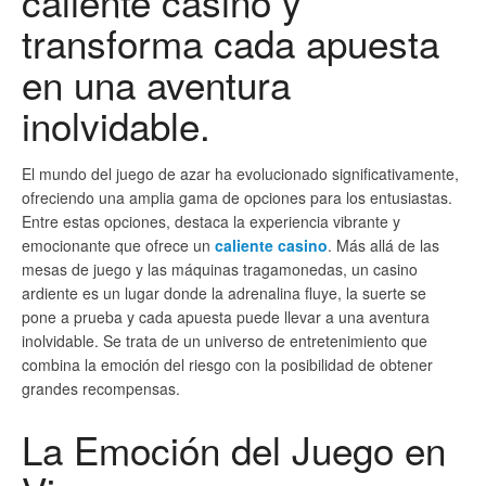
caliente casino y
transforma cada apuesta
en una aventura
inolvidable.
El mundo del juego de azar ha evolucionado significativamente,
ofreciendo una amplia gama de opciones para los entusiastas.
Entre estas opciones, destaca la experiencia vibrante y
emocionante que ofrece un
caliente casino
. Más allá de las
mesas de juego y las máquinas tragamonedas, un casino
ardiente es un lugar donde la adrenalina fluye, la suerte se
pone a prueba y cada apuesta puede llevar a una aventura
inolvidable. Se trata de un universo de entretenimiento que
combina la emoción del riesgo con la posibilidad de obtener
grandes recompensas.
La Emoción del Juego en