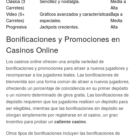
Clásica (3
Sencillez y nostalgia.
Media a
Carretes)
Alta
Video (5+
Gráficos avanzados y características
Baja a
Carretes)
especiales.
Media
Progresiva
Jackpots crecientes.
Alta
Bonificaciones y Promociones en
Casinos Online
Los casinos online ofrecen una amplia variedad de
bonificaciones y promociones para atraer a nuevos jugadores y
recompensar a los jugadores leales. Las bonificaciones de
bienvenida son una forma común de atraer a nuevos jugadores,
ofreciendo un porcentaje de coincidencia en su primer depósito
o un número determinado de giros gratis. Las bonificaciones de
depósito requieren que los jugadores realicen un depósito para
ser elegibles, mientras que las bonificaciones sin depósito se
otorgan simplemente por registrarse en el casino, un gran
incentivo para probar un
caliente casino
.
Otros tipos de bonificaciones incluyen las bonificaciones de