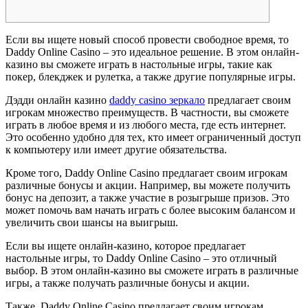
Если вы ищете новый способ провести свободное время, то
Daddy Online Casino – это идеальное решение. В этом онлайн-
казино вы сможете играть в настольные игры, такие как
покер, блекджек и рулетка, а также другие популярные игры.
Дэдди онлайн казино
daddy casino зеркало
предлагает своим
игрокам множество преимуществ. В частности, вы сможете
играть в любое время и из любого места, где есть интернет.
Это особенно удобно для тех, кто имеет ограниченный доступ
к компьютеру или имеет другие обязательства.
Кроме того, Daddy Online Casino предлагает своим игрокам
различные бонусы и акции. Например, вы можете получить
бонус на депозит, а также участие в розыгрыше призов. Это
может помочь вам начать играть с более высоким балансом и
увеличить свои шансы на выигрыш.
Если вы ищете онлайн-казино, которое предлагает
настольные игры, то Daddy Online Casino – это отличный
выбор. В этом онлайн-казино вы сможете играть в различные
игры, а также получать различные бонусы и акции.
Также, Daddy Online Casino предлагает своим игрокам