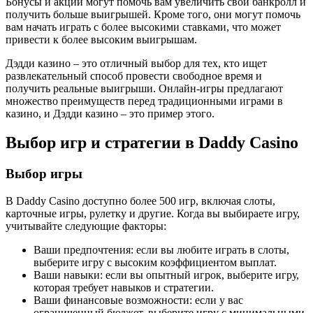
Бонусы и акции могут помочь вам увеличить свой банкролл и
получить больше выигрышей. Кроме того, они могут помочь
вам начать играть с более высокими ставками, что может
привести к более высоким выигрышам.
Дэдди казино – это отличный выбор для тех, кто ищет
развлекательный способ провести свободное время и
получить реальные выигрыши. Онлайн-игры предлагают
множество преимуществ перед традиционными играми в
казино, и Дэдди казино – это пример этого.
Выбор игр и стратегии в Daddy Casino
Выбор игры
В Daddy Casino доступно более 500 игр, включая слоты,
карточные игры, рулетку и другие. Когда вы выбираете игру,
учитывайте следующие факторы:
Ваши предпочтения: если вы любите играть в слоты,
выберите игру с высоким коэффициентом выплат.
Ваши навыки: если вы опытный игрок, выберите игру,
которая требует навыков и стратегии.
Ваши финансовые возможности: если у вас
ограниченный бюджет, выберите игру с минимальными