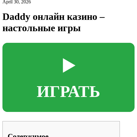
April 30, 2026
Daddy онлайн казино –
настольные игры
▶️
ИГРАТЬ
Содержимое