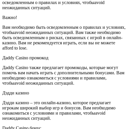
осведомленным о правилах и условиях, чтобыavoid
неожиданных ситуаций.
Важно!
Вам необходимо быть осведомленным о правилах и условиях,
чтобыavoid неожиданных ситуаций. Вам также необходимо
быть осведомленным о рисках, связанных с игрой в онлайн-
казино. Вам не рекомендуется играть, если вы не можете
afford to lose.
Дaddy Casino промокод
Дaddy Casino также предлагает промокоды, которые могут
помочь вам начать играть с дополнительными бонусами. Вам
необходимо ознакомиться с условиями и правилами,
чтобыavoid неожиданных ситуаций.
Дэдди казино
Дэдди казино – это онлайн-казино, которое предлагает
игрокам широкий выбор игр и бонусов. Вам необходимо
ознакомиться с условиями и правилами, чтобыavoid
неожиданных ситуаций.
Daddy Casino бонус