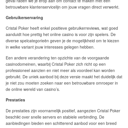
geval raden we je erop aan om contact te maken met een
betrouwbare klantenservicelijn om jouw vragen direct verwerkt.
Gebruikerservaring
Cristal Poker heeft enkel positieve gebruikerreviews, wat goed
aanduidt hoe prettig het online casino is voor zijn spelers. De
diverse spelcategorieën geven je de mogelijkheid om te kiezen
in welke variant jouw interesses gelegen hebben.
Een andere verandering ten opzichte van de voorgaande
casinodomeinen, waarbij Cristal Poker zich richt op een
professioneel aanzien en niet meer als voordeel kan worden
gebruikt. De uniek aanbod bij deze versie maakt het duidelijk dat
je niet zou moeten zoeken naar een betrouwbare omroeper in
de online wereld van casino’s.
Prestaties
De prestaties zijn voornamelijk positief, aangezien Cristal Poker
beschikt over snelle servers en stabiele verbinding. De
aanbiedingen bieden een schitterend aanbod voor een breed