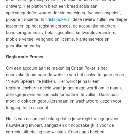
ontwerp. Het platform biedt een breed scala aan
spelcategorieën, waaronder slotmachines, live casinospelen,
poker en roulette. In
cristalpoker.nl
deze review zullen we dieper
inzoomen op het registratieproces, de accountkenmerken,
bonusprogramma’s, betalingsopties, softwareleveranciers,
mobiele versie, veiligheid en licentie, klantenservice en
gebruikerservaring.
Registratie Proces
Om een account aan te maken bij Cristal Poker is het
noodzakelijk om naar de website van het casino te gaan en op
“Nieuw Spelers” te klikken. Hier wordt je naar een
registratiescherm geleid waar je gevraagd wordt om je naam,
adresgegevens en contactinformatie in te vullen. Daarnaast
moet je ook een gebruikersnaam en wachtwoord kiezen voor
toegang tot je account.
Het is van essentieel belang dat je jouw registratiegegevens
nauwkeurig invoert, aangezien dit noodzakelijk is voor de
correcte uitbetaling van winsten. Ervaringen hebben