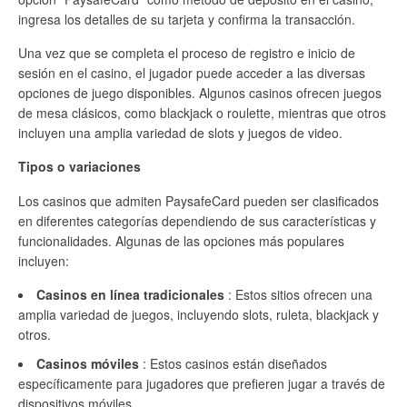
ingresa los detalles de su tarjeta y confirma la transacción.
Una vez que se completa el proceso de registro e inicio de
sesión en el casino, el jugador puede acceder a las diversas
opciones de juego disponibles. Algunos casinos ofrecen juegos
de mesa clásicos, como blackjack o roulette, mientras que otros
incluyen una amplia variedad de slots y juegos de video.
Tipos o variaciones
Los casinos que admiten PaysafeCard pueden ser clasificados
en diferentes categorías dependiendo de sus características y
funcionalidades. Algunas de las opciones más populares
incluyen:
Casinos en línea tradicionales
: Estos sitios ofrecen una
amplia variedad de juegos, incluyendo slots, ruleta, blackjack y
otros.
Casinos móviles
: Estos casinos están diseñados
específicamente para jugadores que prefieren jugar a través de
dispositivos móviles.