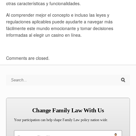
otras características y funcionalidades.
Al comprender mejor el concepto e incluso las leyes y
regulaciones aplicables puede ayudarte a navegar más
fácilmente este mundo emocionante y tomar decisiones
informadas al elegir un casino en línea.
Comments are closed.
Search for:
Change Family Law With Us
Your participation can help shape Family Law policy nation wide.