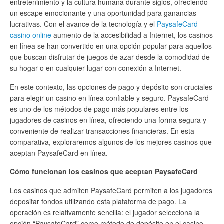
entretenimiento y la cultura humana durante siglos, ofreciendo
un escape emocionante y una oportunidad para ganancias
lucrativas. Con el avance de la tecnología y el
PaysafeCard
casino online
aumento de la accesibilidad a Internet, los casinos
en línea se han convertido en una opción popular para aquellos
que buscan disfrutar de juegos de azar desde la comodidad de
su hogar o en cualquier lugar con conexión a Internet.
En este contexto, las opciones de pago y depósito son cruciales
para elegir un casino en línea confiable y seguro. PaysafeCard
es uno de los métodos de pago más populares entre los
jugadores de casinos en línea, ofreciendo una forma segura y
conveniente de realizar transacciones financieras. En esta
comparativa, exploraremos algunos de los mejores casinos que
aceptan PaysafeCard en línea.
Cómo funcionan los casinos que aceptan PaysafeCard
Los casinos que admiten PaysafeCard permiten a los jugadores
depositar fondos utilizando esta plataforma de pago. La
operación es relativamente sencilla: el jugador selecciona la
opción “PaysafeCard” como método de depósito en el casino,