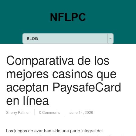
BLOG
Comparativa de los
mejores casinos que
aceptan PaysafeCard
en línea
Sherry Palmer
0 Comments
June 14, 2026
Los juegos de azar han sido una parte integral del