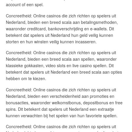
account of een spel.
Concreetheid: Online casinos die zich richten op spelers uit
Nederland, bieden een breed scala aan betalingsmethoden,
waaronder creditcard, bankoverschrijding en e-wallets. Dit
betekent dat spelers uit Nederland hun geld veilig kunnen
storten en hun winsten veilig kunnen incasseren.
Concreetheid: Online casinos die zich richten op spelers uit
Nederland, bieden een breed scala aan spellen, waaronder
klassieke gokkasten, video slots en live casino spellen. Dit
betekent dat spelers uit Nederland een breed scala aan opties
hebben om te kiezen.
Concreetheid: Online casinos die zich richten op spelers uit
Nederland, bieden een verscheidenheid aan promoties en
bonusacties, waaronder welkomstbonus, depositbonus en free
spins. Dit betekent dat spelers uit Nederland een extraatje
kunnen verwachten bij het spelen van hun favoriete spellen.
Concreetheid: Online casinos die zich richten op spelers uit