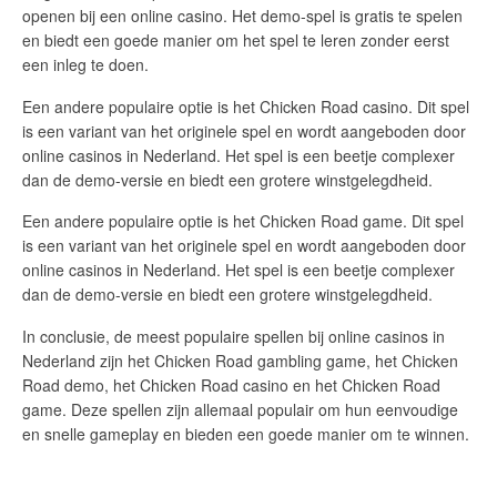
openen bij een online casino. Het demo-spel is gratis te spelen
en biedt een goede manier om het spel te leren zonder eerst
een inleg te doen.
Een andere populaire optie is het Chicken Road casino. Dit spel
is een variant van het originele spel en wordt aangeboden door
online casinos in Nederland. Het spel is een beetje complexer
dan de demo-versie en biedt een grotere winstgelegdheid.
Een andere populaire optie is het Chicken Road game. Dit spel
is een variant van het originele spel en wordt aangeboden door
online casinos in Nederland. Het spel is een beetje complexer
dan de demo-versie en biedt een grotere winstgelegdheid.
In conclusie, de meest populaire spellen bij online casinos in
Nederland zijn het Chicken Road gambling game, het Chicken
Road demo, het Chicken Road casino en het Chicken Road
game. Deze spellen zijn allemaal populair om hun eenvoudige
en snelle gameplay en bieden een goede manier om te winnen.