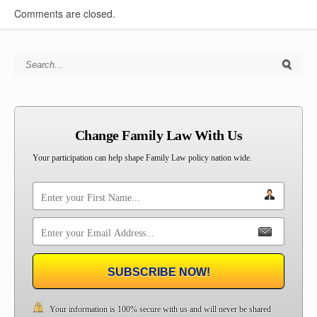
Comments are closed.
Search for:
Change Family Law With Us
Your participation can help shape Family Law policy nation wide.
SUBSCRIBE NOW!
Your information is 100% secure with us and will never be shared