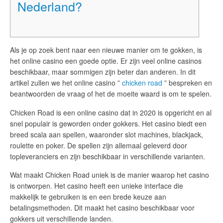
Nederland?
Als je op zoek bent naar een nieuwe manier om te gokken, is
het online casino een goede optie. Er zijn veel online casinos
beschikbaar, maar sommigen zijn beter dan anderen. In dit
artikel zullen we het online casino ”
chicken road
” bespreken en
beantwoorden de vraag of het de moeite waard is om te spelen.
Chicken Road is een online casino dat in 2020 is opgericht en al
snel populair is geworden onder gokkers. Het casino biedt een
breed scala aan spellen, waaronder slot machines, blackjack,
roulette en poker. De spellen zijn allemaal geleverd door
topleveranciers en zijn beschikbaar in verschillende varianten.
Wat maakt Chicken Road uniek is de manier waarop het casino
is ontworpen. Het casino heeft een unieke interface die
makkelijk te gebruiken is en een brede keuze aan
betalingsmethoden. Dit maakt het casino beschikbaar voor
gokkers uit verschillende landen.