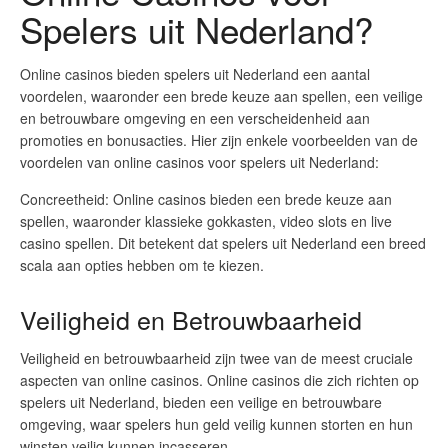
Spelers uit Nederland?
Online casinos bieden spelers uit Nederland een aantal
voordelen, waaronder een brede keuze aan spellen, een veilige
en betrouwbare omgeving en een verscheidenheid aan
promoties en bonusacties. Hier zijn enkele voorbeelden van de
voordelen van online casinos voor spelers uit Nederland:
Concreetheid: Online casinos bieden een brede keuze aan
spellen, waaronder klassieke gokkasten, video slots en live
casino spellen. Dit betekent dat spelers uit Nederland een breed
scala aan opties hebben om te kiezen.
Veiligheid en Betrouwbaarheid
Veiligheid en betrouwbaarheid zijn twee van de meest cruciale
aspecten van online casinos. Online casinos die zich richten op
spelers uit Nederland, bieden een veilige en betrouwbare
omgeving, waar spelers hun geld veilig kunnen storten en hun
winsten veilig kunnen incasseren.