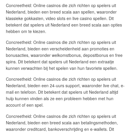
Concreetheid: Online casinos die zich richten op spelers uit
Nederland, bieden een breed scala aan spellen, waaronder
klassieke gokkasten, video slots en live casino spellen. Dit
betekent dat spelers uit Nederland een breed scala aan opties
hebben om te kiezen.
Concreetheid: Online casinos die zich richten op spelers uit
Nederland, bieden een verscheidenheid aan promoties en
bonusacties, waaronder welkomstbonus, depositbonus en free
spins. Dit betekent dat spelers uit Nederland een extraatje
kunnen verwachten bij het spelen van hun favoriete spellen.
Concreetheid: Online casinos die zich richten op spelers uit
Nederland, bieden een 24-uurs support, waaronder live chat, e-
mail en telefoon. Dit betekent dat spelers uit Nederland altijd
hulp kunnen vinden als ze een probleem hebben met hun
account of een spel.
Concreetheid: Online casinos die zich richten op spelers uit
Nederland, bieden een breed scala aan betalingsmethoden,
waaronder creditcard, bankoverschrijding en e-wallets. Dit