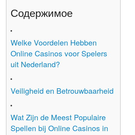
Содержимое
Welke Voordelen Hebben
Online Casinos voor Spelers
uit Nederland?
Veiligheid en Betrouwbaarheid
Wat Zijn de Meest Populaire
Spellen bij Online Casinos in