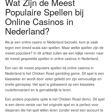
Wat Zijn de Meest
Populaire Spellen bij
Online Casinos in
Nederland?
Als je een online casino in Nederland bezoekt, kom je vaak
tegen een breed scala aan spellen. Maar welke spellen zijn de
meest populaire? In dit artikel zullen we een kijkje nemen naar
de meest gespeelde spellen in online casinos in Nederland.
Een van de meest populaire spellen bij online casinos in
Nederland is het Chicken Road gambling game. Dit spel is een
klassieker en wordt door velen geliefd om zijn eenvoudige en
snelle gameplay. Het spel is gebaseerd op een klassieke
roulettenvariant en is gemakkelijk te leren.
Een andere populaire optie is het Chicken Road demo. Dit spel
is een demo-versie van het originele spel en is perfect voor
diegenen die het spel willen leren zonder eerst een account te