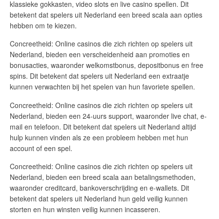
klassieke gokkasten, video slots en live casino spellen. Dit
betekent dat spelers uit Nederland een breed scala aan opties
hebben om te kiezen.
Concreetheid: Online casinos die zich richten op spelers uit
Nederland, bieden een verscheidenheid aan promoties en
bonusacties, waaronder welkomstbonus, depositbonus en free
spins. Dit betekent dat spelers uit Nederland een extraatje
kunnen verwachten bij het spelen van hun favoriete spellen.
Concreetheid: Online casinos die zich richten op spelers uit
Nederland, bieden een 24-uurs support, waaronder live chat, e-
mail en telefoon. Dit betekent dat spelers uit Nederland altijd
hulp kunnen vinden als ze een probleem hebben met hun
account of een spel.
Concreetheid: Online casinos die zich richten op spelers uit
Nederland, bieden een breed scala aan betalingsmethoden,
waaronder creditcard, bankoverschrijding en e-wallets. Dit
betekent dat spelers uit Nederland hun geld veilig kunnen
storten en hun winsten veilig kunnen incasseren.