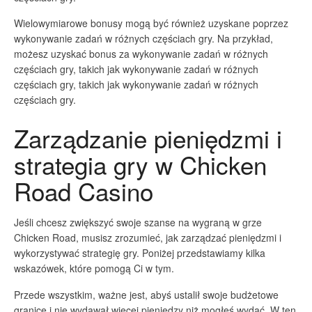
Wielowymiarowe bonusy mogą być również uzyskane poprzez
wykonywanie zadań w różnych częściach gry. Na przykład,
możesz uzyskać bonus za wykonywanie zadań w różnych
częściach gry, takich jak wykonywanie zadań w różnych
częściach gry, takich jak wykonywanie zadań w różnych
częściach gry.
Zarządzanie pieniędzmi i
strategia gry w Chicken
Road Casino
Jeśli chcesz zwiększyć swoje szanse na wygraną w grze
Chicken Road, musisz zrozumieć, jak zarządzać pieniędzmi i
wykorzystywać strategię gry. Poniżej przedstawiamy kilka
wskazówek, które pomogą Ci w tym.
Przede wszystkim, ważne jest, abyś ustalił swoje budżetowe
granice i nie wydawał więcej pieniędzy niż mogłeś wydać. W ten