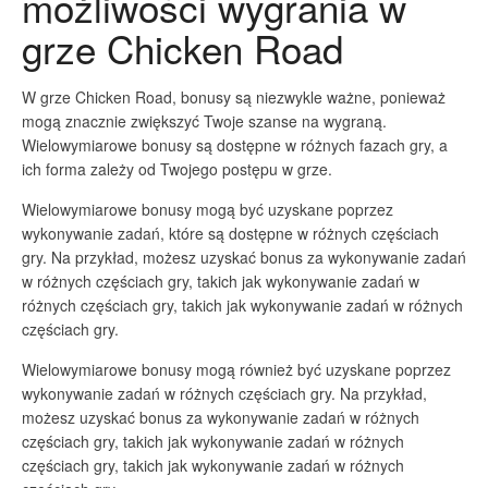
możliwości wygrania w
grze Chicken Road
W grze Chicken Road, bonusy są niezwykle ważne, ponieważ
mogą znacznie zwiększyć Twoje szanse na wygraną.
Wielowymiarowe bonusy są dostępne w różnych fazach gry, a
ich forma zależy od Twojego postępu w grze.
Wielowymiarowe bonusy mogą być uzyskane poprzez
wykonywanie zadań, które są dostępne w różnych częściach
gry. Na przykład, możesz uzyskać bonus za wykonywanie zadań
w różnych częściach gry, takich jak wykonywanie zadań w
różnych częściach gry, takich jak wykonywanie zadań w różnych
częściach gry.
Wielowymiarowe bonusy mogą również być uzyskane poprzez
wykonywanie zadań w różnych częściach gry. Na przykład,
możesz uzyskać bonus za wykonywanie zadań w różnych
częściach gry, takich jak wykonywanie zadań w różnych
częściach gry, takich jak wykonywanie zadań w różnych