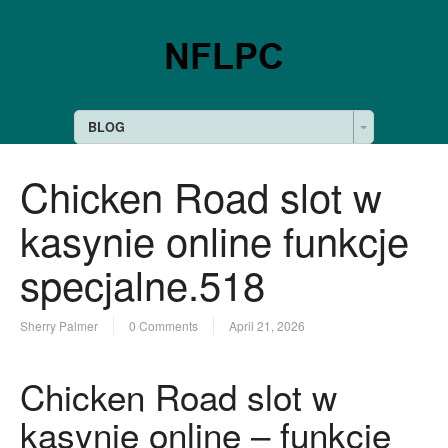
BLOG
Chicken Road slot w
kasynie online funkcje
specjalne.518
Sherry Palmer
0 Comments
April 21, 2026
Chicken Road slot w
kasynie online – funkcje