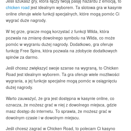
Jeśli szukasz gry, która łączy twoją pasję hazardu z emocją, to
chicken road
jest idealnym wyborem. Ta slotowa gra w kasynie
online oferuje wiele funkcji specjalnych, które mogą pomóc Ci
wygrać duże nagrody.
W tej grze, gracze mogą korzystać z funkcji Wilda, która
pozwala na zmianę dowolnego symbolu na Wilda, co może
pomóc w wygraniu dużej nagrody. Dodatkowo, gra oferuje
funkcję Free Spins, która pozwala na zdobycie dodatkowych
spinów za darmo.
Jeśli chcesz zwiększyć swoje szanse na wygraną, to Chicken
Road jest idealnym wyborem. Ta gra oferuje wiele możliwości
wygrania, a jej funkcje specjalne mogą pomóc w osiągnięciu
dużej nagrody.
Warto zauważyć, że gra jest dostępna w kasynie online, co
oznacza, że możesz grać w niej z dowolnego miejsca, gdzie
masz dostęp do internetu. To sprawia, że możesz grać w
dowolnym czasie i w dowolnym miejscu.
Jeśli chcesz zagrać w Chicken Road, to polecam Ci kasyno