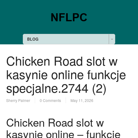
BLOG
Chicken Road slot w
kasynie online funkcje
specjalne.2744 (2)
Sherry Palmer
0 Comments
May 11, 2026
Chicken Road slot w
kasynie online – funkcje