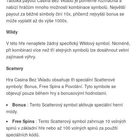
Tabulka payout Casina Bez Vkladu je poměrně rozmáchlá a
nabízí hráčům mnoho možností kombinace symbolů. Největší
payout za běžné símboly činí 10x, přičemž nejvyšší bonus se
může vyplatit až do výše 1000x.
Wildy
V této hře nenajdete žádný specifický Wildový symbol. Nicméně,
při kombinaci více než tří stejných symbolů lze dosáhnout velmi
zajímavé výhry.
Scattery
Hra Casina Bez Vkladu obsahuje tři speciální Scatterové
symboly: Bonus, Free Spins a Povolání. Tyto symbole se
objevují pouze během hry s bonusovými hodnotami.
Bonus
: Tento Scatterový symbol aktivuje speciální herní
módy.
Free Spins
: Tento Scatterový symbol zahrnuje 10 volných
spinů v základní hře nebo až 100 volných spinů za použití
speciálních kódů.