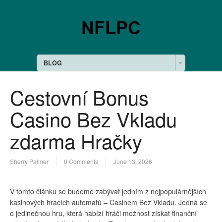
BLOG
Cestovní Bonus
Casino Bez Vkladu
zdarma Hračky
Sherry Palmer
0 Comments
June 13, 2026
V tomto článku se budeme zabývat jedním z nejpopulárnějších
kasinových hracích automatů – Casinem Bez Vkladu. Jedná se
o jedinečnou hru, která nabízí hráči možnost získat finanční