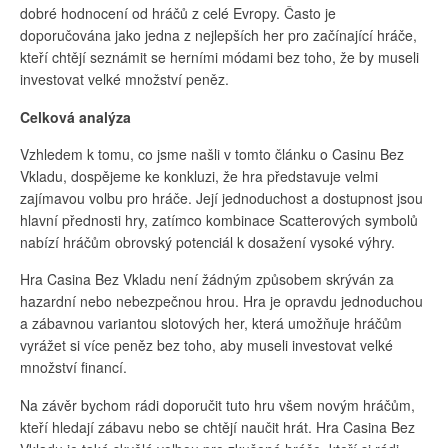
dobré hodnocení od hráčů z celé Evropy. Často je
doporučována jako jedna z nejlepších her pro začínající hráče,
kteří chtějí seznámit se herními módami bez toho, že by museli
investovat velké množství peněz.
Celková analýza
Vzhledem k tomu, co jsme našli v tomto článku o Casinu Bez
Vkladu, dospějeme ke konkluzi, že hra představuje velmi
zajímavou volbu pro hráče. Její jednoduchost a dostupnost jsou
hlavní přednosti hry, zatímco kombinace Scatterových symbolů
nabízí hráčům obrovský potenciál k dosažení vysoké výhry.
Hra Casina Bez Vkladu není žádným způsobem skrýván za
hazardní nebo nebezpečnou hrou. Hra je opravdu jednoduchou
a zábavnou variantou slotových her, která umožňuje hráčům
vyrážet si více peněz bez toho, aby museli investovat velké
množství financí.
Na závěr bychom rádi doporučit tuto hru všem novým hráčům,
kteří hledají zábavu nebo se chtějí naučit hrát. Hra Casina Bez