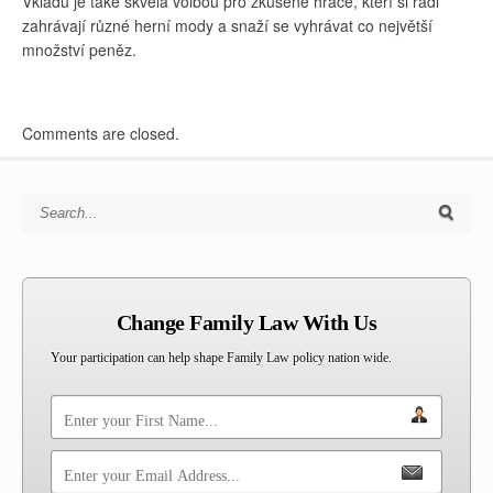
Vkladu je také skvělá volbou pro zkušené hráče, kteří si rádi
zahrávají různé herní mody a snaží se vyhrávat co největší
množství peněz.
Comments are closed.
Search for:
Change Family Law With Us
Your participation can help shape Family Law policy nation wide.