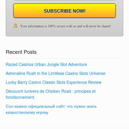
SUBSCRIBE NOW!
Your information is 100% secure with us and will never be shared
Recent Posts
Razed Casinos Urban Jungle Slot Adventure
Adrenaline Rush in the Limitless Casino Slots Universe
Lucky Barry Casino Classic Slots Experience Review
Découvrir lunivers de Chicken Road : principes et
fonctionnement.
Сол казино официальный сайт: что нужно знать
казахстанскому игроку
şans
vidobet
vidobet
vidobet
vidobet
casinolevant
casinolevant
casinolevant
vidobet
şans
casinolevant
casino
şans
casino
casino
casino
boostaro
casinolevant
şans
casinolevant
şanscasino
vidobet
vidobet
levant
gorabet
galyabet
gorabet
gorabet
gorabet
vidobet
galyabet
gorabet
gorabet
nigeria
sports