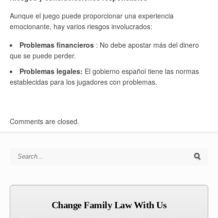
Aunque el juego puede proporcionar una experiencia
emocionante, hay varios riesgos involucrados:
Problemas financieros
: No debe apostar más del dinero
que se puede perder.
Problemas legales:
El gobierno español tiene las normas
establecidas para los jugadores con problemas.
Comments are closed.
Search for:
Change Family Law With Us