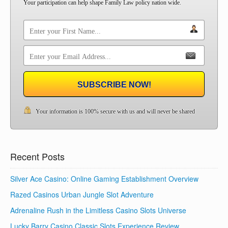
Your participation can help shape Family Law policy nation wide.
SUBSCRIBE NOW!
Your information is 100% secure with us and will never be shared
Recent Posts
Silver Ace Casino: Online Gaming Establishment Overview
Razed Casinos Urban Jungle Slot Adventure
Adrenaline Rush in the Limitless Casino Slots Universe
Lucky Barry Casino Classic Slots Experience Review