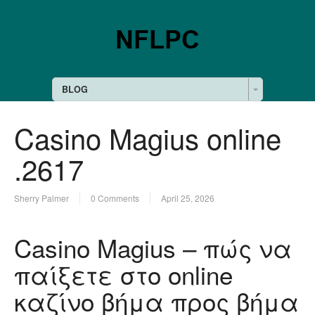
BLOG
Casino Magius online
.2617
Sherry Palmer
0 Comments
April 25, 2026
Casino Magius – πώς να
παίξετε στο online
καζίνο βήμα προς βήμα