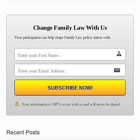
Change Family Law With Us
Your participation can help shape Family Law policy nation wide.
SUBSCRIBE NOW!
Your information is 100% secure with us and will never be shared
Recent Posts