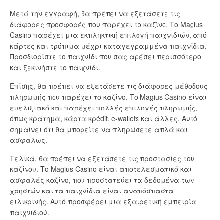
Μετά την εγγραφή, θα πρέπει να εξετάσετε τις
διάφορες προσφορές που παρέχει το καζίνο. Το Magius
Casino παρέχει μια εκπληκτική επιλογή παιχνιδιών, από
κάρτες και τρόπιμα μέχρι καταγεγραμμένα παιχνίδια.
Προσδιορίστε το παιχνίδι που σας αρέσει περισσότερο
και ξεκινήστε το παιχνίδι.
Επίσης, θα πρέπει να εξετάσετε τις διάφορες μέθοδους
πληρωμής που παρέχει το καζίνο. Το Magius Casino είναι
ευελιξιακό και παρέχει πολλές επιλογές πληρωμής,
όπως κράτημα, κάρτα κρédit, e-wallets και άλλες. Αυτό
σημαίνει ότι θα μπορείτε να πληρώσετε απλά και
ασφαλώς.
Τελικά, θα πρέπει να εξετάσετε τις προστασίες του
καζίνου. Το Magius Casino είναι αποτελεσματικό και
ασφαλές καζίνο, που προστατεύει τα δεδομένα των
χρηστών και τα παιχνίδια είναι αναπόσπαστα
ειλικρινής. Αυτό προσφέρει μια εξαιρετική εμπειρία
παιχνιδιού.