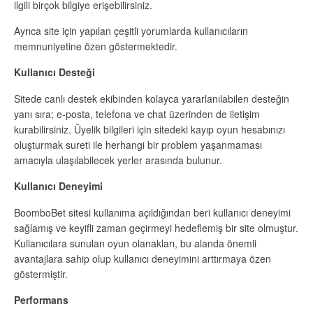
ilgili birçok bilgiye erişebilirsiniz.
Ayrıca site için yapılan çeşitli yorumlarda kullanıcıların
memnuniyetine özen göstermektedir.
Kullanıcı Desteği
Sitede canlı destek ekibinden kolayca yararlanılabilen desteğin
yanı sıra; e-posta, telefona ve chat üzerinden de iletişim
kurabilirsiniz. Üyelik bilgileri için sitedeki kayıp oyun hesabınızı
oluşturmak sureti ile herhangi bir problem yaşanmaması
amacıyla ulaşılabilecek yerler arasında bulunur.
Kullanıcı Deneyimi
BoomboBet sitesi kullanıma açıldığından beri kullanıcı deneyimi
sağlamış ve keyifli zaman geçirmeyi hedeflemiş bir site olmuştur.
Kullanıcılara sunulan oyun olanakları, bu alanda önemli
avantajlara sahip olup kullanıcı deneyimini arttırmaya özen
göstermiştir.
Performans