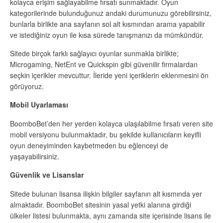
kolayca erişim sağlayabilme fırsatı sunmaktadır. Oyun
kategorilerinde bulunduğunuz andaki durumunuzu görebilirsiniz,
bunlarla birlikte ana sayfanın sol alt kısmından arama yapabilir
ve istediğiniz oyun ile kısa sürede tanışmanızı da mümkündür.
Sitede birçok farklı sağlayıcı oyunlar sunmakla birlikte;
Microgaming, NetEnt ve Quickspin gibi güvenilir firmalardan
seçkin içerikler mevcuttur. İleride yeni içeriklerin eklenmesini ön
görüyoruz.
Mobil Uyarlaması
BoomboBet’den her yerden kolayca ulaşılabilme fırsatı veren site
mobil versiyonu bulunmaktadır, bu şekilde kullanıcıların keyifli
oyun deneyiminden kaybetmeden bu eğlenceyi de
yaşayabilirsiniz.
Güvenlik ve Lisanslar
Sitede bulunan lisansa ilişkin bilgiler sayfanın alt kısmında yer
almaktadır. BoomboBet sitesinin yasal yetki alanına girdiği
ülkeler listesi bulunmakta, aynı zamanda site içerisinde lisans ile