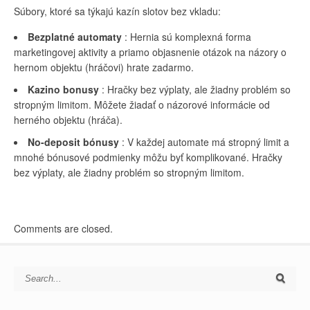
Súbory, ktoré sa týkajú kazín slotov bez vkladu:
Bezplatné automaty
: Hernia sú komplexná forma
marketingovej aktivity a priamo objasnenie otázok na názory o
hernom objektu (hráčovi) hrate zadarmo.
Kazino bonusy
: Hračky bez výplaty, ale žiadny problém so
stropným limitom. Môžete žiadať o názorové informácie od
herného objektu (hráča).
No-deposit bónusy
: V každej automate má stropný limit a
mnohé bónusové podmienky môžu byť komplikované. Hračky
bez výplaty, ale žiadny problém so stropným limitom.
Comments are closed.
Search for: