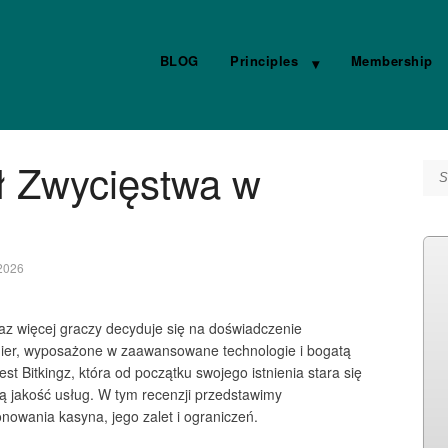
BLOG
Principles
Membership
uł Zwycięstwa w
Se
2026
az więcej graczy decyduje się na doświadczenie
ier, wyposażone w zaawansowane technologie i bogatą
st Bitkingz, która od początku swojego istnienia stara się
 jakość usług. W tym recenzji przedstawimy
nowania kasyna, jego zalet i ograniczeń.