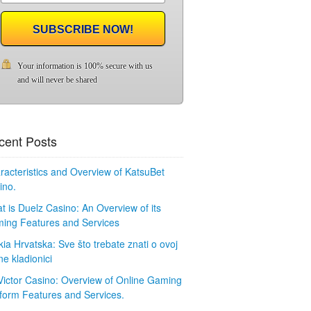
SUBSCRIBE NOW!
Your information is 100% secure with us
and will never be shared
cent Posts
racteristics and Overview of KatsuBet
ino.
t is Duelz Casino: An Overview of its
ing Features and Services
ia Hrvatska: Sve što trebate znati o ovoj
ne kladionici
Victor Casino: Overview of Online Gaming
tform Features and Services.