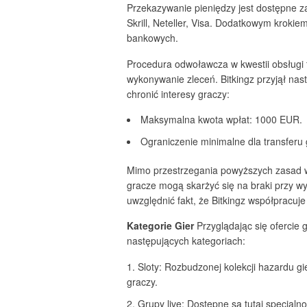
Przekazywanie pieniędzy jest dostępne z
Skrill, Neteller, Visa. Dodatkowym kroki
bankowych.
Procedura odwoławcza w kwestii obsługi t
wykonywanie zleceń. Bitkingz przyjął na
chronić interesy graczy:
Maksymalna kwota wpłat: 1000 EUR.
Ograniczenie minimalne dla transfer
Mimo przestrzegania powyższych zasad w
gracze mogą skarżyć się na braki przy w
uwzględnić fakt, że Bitkingz współpracuj
Kategorie Gier
Przyglądając się ofercie
następujących kategoriach:
Sloty: Rozbudzonej kolekcji hazardu g
graczy.
Grupy live: Dostępne są tutaj specjaln