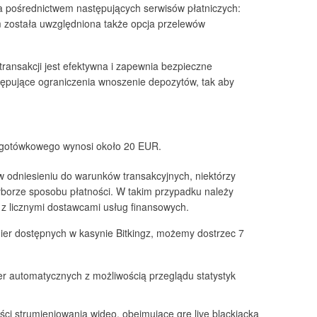
a pośrednictwem następujących serwisów płatniczych:
em została uwzględniona także opcja przelewów
ransakcji jest efektywna i zapewnia bezpieczne
stępujące ograniczenia wnoszenie depozytów, tak aby
u gotówkowego wynosi około 20 EUR.
 odniesieniu do warunków transakcyjnych, niektórzy
yborze sposobu płatności. W takim przypadku należy
e z licznymi dostawcami usług finansowych.
 gier dostępnych w kasynie Bitkingz, możemy dostrzec 7
ier automatycznych z możliwością przeglądu statystyk
ości strumieniowania wideo, obejmujące grę live blackjacka