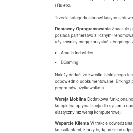
i Ruletki.
Trzecia kategoria stanowi kasyno stołowe
Dostawcy Oprogramowania
Znacznie po
posiada partnerstwo z licznymi renomow
użytkownicy mogą korzystać z bogatego 
Amatic Industries
BGaming
Należy dodać, że kwestie istniejącego łą
odpowiednio udokumentowane. Bitkingz p
programów użytkownikom.
Wersja Mobilna
Dodatkowa funkcjonalno
kompletną optymalizację dla systemu oper
elastyczny niż wersji komputerowej.
Wsparcie Klienta
W trakcie odwiedzania
konsultantami, którzy będą udzielać odp