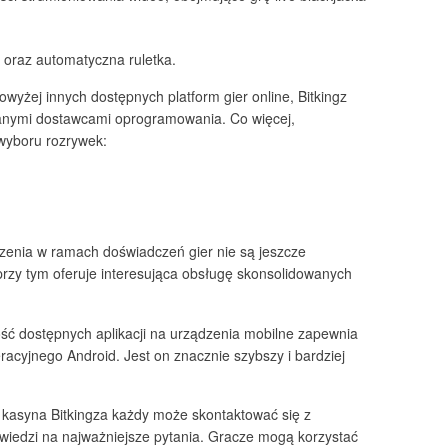
 oraz automatyczna ruletka.
wyżej innych dostępnych platform gier online, Bitkingz
anymi dostawcami oprogramowania. Co więcej,
wyboru rozrywek:
czenia w ramach doświadczeń gier nie są jeszcze
rzy tym oferuje interesująca obsługę skonsolidowanych
ść dostępnych aplikacji na urządzenia mobilne zapewnia
acyjnego Android. Jest on znacznie szybszy i bardziej
 kasyna Bitkingza każdy może skontaktować się z
owiedzi na najważniejsze pytania. Gracze mogą korzystać