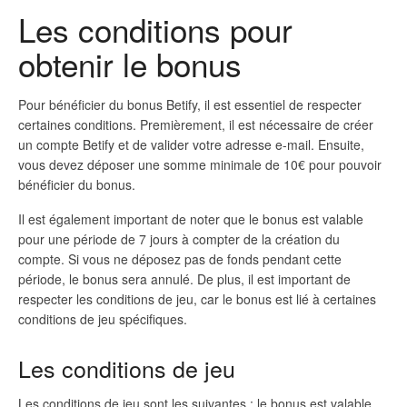
Les conditions pour
obtenir le bonus
Pour bénéficier du bonus Betify, il est essentiel de respecter
certaines conditions. Premièrement, il est nécessaire de créer
un compte Betify et de valider votre adresse e-mail. Ensuite,
vous devez déposer une somme minimale de 10€ pour pouvoir
bénéficier du bonus.
Il est également important de noter que le bonus est valable
pour une période de 7 jours à compter de la création du
compte. Si vous ne déposez pas de fonds pendant cette
période, le bonus sera annulé. De plus, il est important de
respecter les conditions de jeu, car le bonus est lié à certaines
conditions de jeu spécifiques.
Les conditions de jeu
Les conditions de jeu sont les suivantes : le bonus est valable