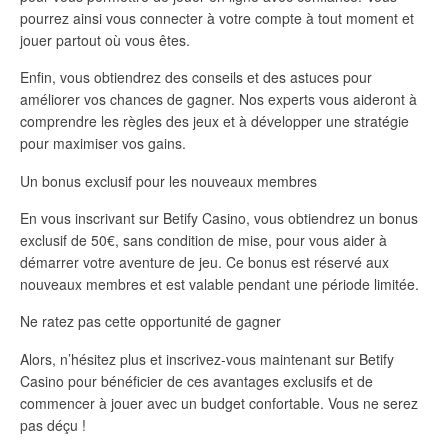
pourrez ainsi vous connecter à votre compte à tout moment et
jouer partout où vous êtes.
Enfin, vous obtiendrez des conseils et des astuces pour
améliorer vos chances de gagner. Nos experts vous aideront à
comprendre les règles des jeux et à développer une stratégie
pour maximiser vos gains.
Un bonus exclusif pour les nouveaux membres
En vous inscrivant sur Betify Casino, vous obtiendrez un bonus
exclusif de 50€, sans condition de mise, pour vous aider à
démarrer votre aventure de jeu. Ce bonus est réservé aux
nouveaux membres et est valable pendant une période limitée.
Ne ratez pas cette opportunité de gagner
Alors, n’hésitez plus et inscrivez-vous maintenant sur Betify
Casino pour bénéficier de ces avantages exclusifs et de
commencer à jouer avec un budget confortable. Vous ne serez
pas déçu !