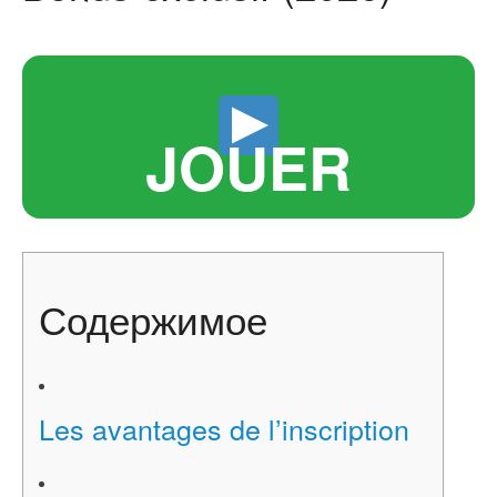
JOUER
Содержимое
Les avantages de l’inscription