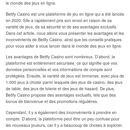
le monde des jeux en ligne.
Betify Casino est une plateforme de jeu en ligne qui a été lancée
en 2020. Elle a rapidement pris son envol en raison de sa
variété de jeux, de sa sécurité et de ses avantages exclusifs.
Dans cet article, nous allons vous présenter les avantages et les
inconvénients de Betify Casino, ainsi que les conseils pratiques
pour vous aider à vous lancer dans le monde des jeux en ligne.
Les avantages de Betify Casino sont nombreux. D’abord, la
plateforme est entièrement sécurisée, ce qui signifie que vos
données personnelles et vos informations de compte sont
protégées. Ensuite, la variété de jeux est immense, avec plus de
1 000 jeux à choisir parmi lesquels des jeux de casino, des jeux
de table, des jeux de loterie et des jeux de hasard. De plus,
Betify Casino propose des avantages exclusifs, tels que des
bonus de bienvenue et des promotions régulières.
Cependant, il y a également des inconvénients à prendre en
compte. D’abord, la plateforme peut être un peu confuse pour
les nouveaux joueurs, car il y a beaucoup de choses à explorer.