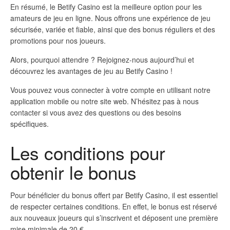
En résumé, le Betify Casino est la meilleure option pour les
amateurs de jeu en ligne. Nous offrons une expérience de jeu
sécurisée, variée et fiable, ainsi que des bonus réguliers et des
promotions pour nos joueurs.
Alors, pourquoi attendre ? Rejoignez-nous aujourd’hui et
découvrez les avantages de jeu au Betify Casino !
Vous pouvez vous connecter à votre compte en utilisant notre
application mobile ou notre site web. N’hésitez pas à nous
contacter si vous avez des questions ou des besoins
spécifiques.
Les conditions pour
obtenir le bonus
Pour bénéficier du bonus offert par Betify Casino, il est essentiel
de respecter certaines conditions. En effet, le bonus est réservé
aux nouveaux joueurs qui s’inscrivent et déposent une première
mise minimale de 20 €.