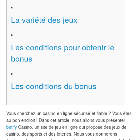
La variété des jeux
Les conditions pour obtenir le
bonus
Les conditions du bonus
Vous cherchez un casino en ligne sécurisé et fiable ? Vous êtes
au bon endroit ! Dans cet article, nous allons vous présenter
betify
Casino, un site de jeu en ligne qui propose des jeux de
casino, des sports et des loteries. Nous vous donnerons