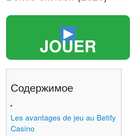
JOUER
Содержимое
Les avantages de jeu au Betify
Casino