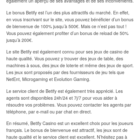
également un aperçu de ses avantages et de ses inconvénients.
Le bonus Betify est l’un des plus attractifs du marché. En effet,
en vous inscrivant sur le site, vous pouvez bénéficier d’un bonus
de bienvenue de 100% jusqu’à 500€. Mais ce n’est pas tout !
Vous pouvez également profiter d’un bonus de reload de 50%
jusqu’à 200€.
Le site Betify est également connu pour ses jeux de casino de
haute qualité. Vous pouvez y trouver des jeux de table, des
machines à sous, des jeux de loterie et même des jeux de sport.
Les jeux sont proposés par des fournisseurs de jeu tels que
NetEnt, Microgaming et Evolution Gaming.
Le service client de Betify est également très apprécié. Les
agents sont disponibles 24h/24 et 7j/7 pour vous aider à
résoudre vos problèmes. Vous pouvez contacter les agents par
téléphone, par e-mail ou par chat en direct.
En résumé, Betify Casino est un excellent choix pour les joueurs
français. Le bonus de bienvenue est attractif, les jeux sont de
haute qualité et le service client est excellent. N’hésitez pas à