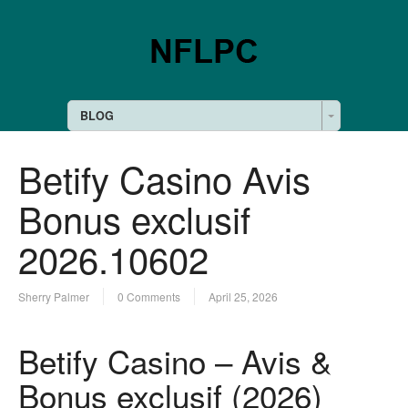
BLOG
Betify Casino Avis
Bonus exclusif
2026.10602
Sherry Palmer
0 Comments
April 25, 2026
Betify Casino – Avis &
Bonus exclusif (2026)