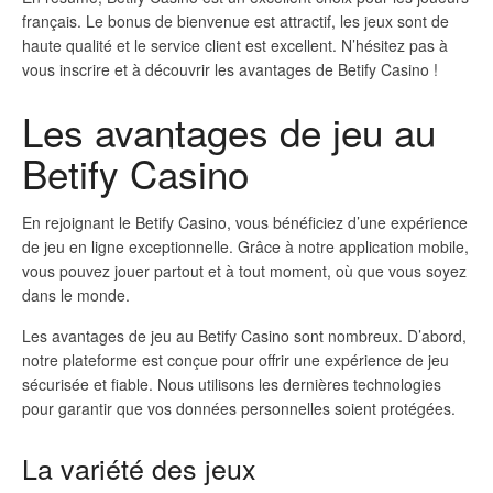
français. Le bonus de bienvenue est attractif, les jeux sont de
haute qualité et le service client est excellent. N’hésitez pas à
vous inscrire et à découvrir les avantages de Betify Casino !
Les avantages de jeu au
Betify Casino
En rejoignant le Betify Casino, vous bénéficiez d’une expérience
de jeu en ligne exceptionnelle. Grâce à notre application mobile,
vous pouvez jouer partout et à tout moment, où que vous soyez
dans le monde.
Les avantages de jeu au Betify Casino sont nombreux. D’abord,
notre plateforme est conçue pour offrir une expérience de jeu
sécurisée et fiable. Nous utilisons les dernières technologies
pour garantir que vos données personnelles soient protégées.
La variété des jeux