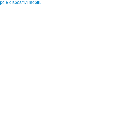
pc e dispositivi mobili.