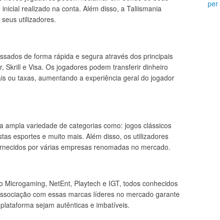
per 
nicial realizado na conta. Além disso, a Taliismania
seus utilizadores.
sados de forma rápida e segura através dos principais
 Skrill e Visa. Os jogadores podem transferir dinheiro
is ou taxas, aumentando a experiência geral do jogador
ma ampla variedade de categorias como: jogos clássicos
tas esportes e muito mais. Além disso, os utilizadores
fornecidos por várias empresas renomadas no mercado.
ão Microgaming, NetEnt, Playtech e IGT, todos conhecidos
 associação com essas marcas líderes no mercado garante
plataforma sejam autênticas e imbatíveis.