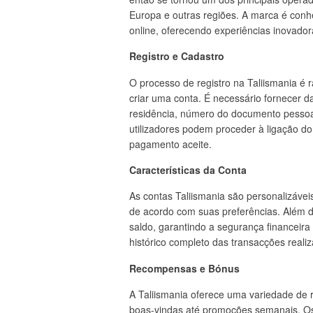
Europa e outras regiões. A marca é con
online, oferecendo experiências inovador
Registro e Cadastro
O processo de registro na Taliismania é 
criar uma conta. É necessário fornecer
residência, número do documento pessoal 
utilizadores podem proceder à ligação do
pagamento aceite.
Características da Conta
As contas Taliismania são personalizávei
de acordo com suas preferências. Além d
saldo, garantindo a segurança financeira 
histórico completo das transacções reali
Recompensas e Bónus
A Taliismania oferece uma variedade de 
boas-vindas até promoções semanais. O