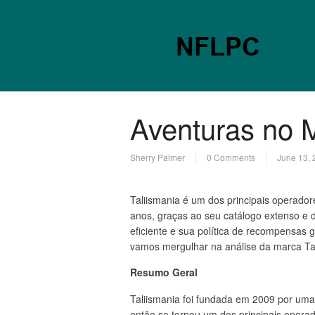
Aventuras no 
Sherry Palmer
0 Comments
June 13, 
Taliismania é um dos principais operador
anos, graças ao seu catálogo extenso e di
eficiente e sua política de recompensas
vamos mergulhar na análise da marca Tal
Resumo Geral
Taliismania foi fundada em 2009 por uma
então se tornou um dos principais opera