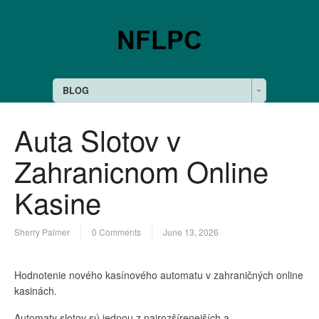
BLOG
Auta Slotov v
Zahranicnom Online
Kasine
Sherry Palmer
0 Comments
June 13, 2026
Hodnotenie nového kasínového automatu v zahraničných online
kasinách.
Automaty slotov sú jednou z najrozšírenejších a