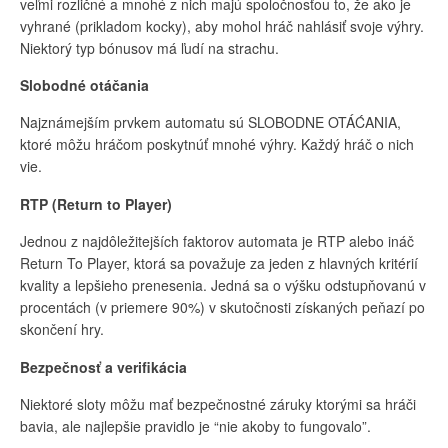
veľmi rozličné a mnohé z nich majú spoločnosťou to, že ako je
vyhrané (prikladom kocky), aby mohol hráč nahlásiť svoje výhry.
Niektorý typ bónusov má ľudí na strachu.
Slobodné otáčania
Najznámejším prvkem automatu sú SLOBODNE OTÁĆANIA,
ktoré môžu hráčom poskytnúť mnohé výhry. Každý hráč o nich
vie.
RTP (Return to Player)
Jednou z najdôležitejších faktorov automata je RTP alebo ináč
Return To Player, ktorá sa považuje za jeden z hlavných kritérií
kvality a lepšieho prenesenia. Jedná sa o výšku odstupňovanú v
procentách (v priemere 90%) v skutočnosti získaných peňazí po
skončení hry.
Bezpečnosť a verifikácia
Niektoré sloty môžu mať bezpečnostné záruky ktorými sa hráči
bavia, ale najlepšie pravidlo je “nie akoby to fungovalo”.