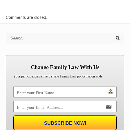
Comments are closed.
Search for:
Change Family Law With Us
Your participation can help shape Family Law policy nation wide.
SUBSCRIBE NOW!