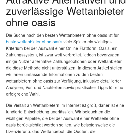
zuverlässige Wettanbieter
ohne oasis
Die Suche nach den besten Wettanbietern ohne oasis ist für
beste wettanbieter ohne oasis
viele Spieler ein wichtiges
Kriterium bei der Auswahl einer Online-Plattform. Oasis, ein
Zahlungssystem, ist zwar weit verbreitet, jedoch bevorzugen
einige Nutzer alternative Zahlungsoptionen oder Wettanbieter,
die diese Methode nicht unterstützen. In diesem Artikel stellen
wir Ihnen umfassende Informationen zu den besten
wettanbietern ohne oasis zur Verfügung, inklusive detaillierter
Analysen, Vor- und Nachteilen sowie praktischer Tipps für eine
erfolgreiche Wahl.
Die Vielfalt an Wettanbietern im Internet ist groß, daher ist eine
fundierte Entscheidung unerlässlich. Wir beleuchten die
wichtigen Aspekte, die bei der Auswahl einer Wettseite ohne
oasis berücksichtigt werden sollten, wie beispielsweise die
Lizenzierung, das Wettangebot, die Quoten, die