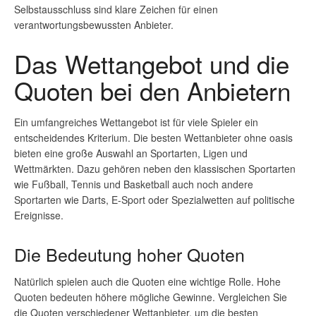
Selbstausschluss sind klare Zeichen für einen
verantwortungsbewussten Anbieter.
Das Wettangebot und die
Quoten bei den Anbietern
Ein umfangreiches Wettangebot ist für viele Spieler ein
entscheidendes Kriterium. Die besten Wettanbieter ohne oasis
bieten eine große Auswahl an Sportarten, Ligen und
Wettmärkten. Dazu gehören neben den klassischen Sportarten
wie Fußball, Tennis und Basketball auch noch andere
Sportarten wie Darts, E-Sport oder Spezialwetten auf politische
Ereignisse.
Die Bedeutung hoher Quoten
Natürlich spielen auch die Quoten eine wichtige Rolle. Hohe
Quoten bedeuten höhere mögliche Gewinne. Vergleichen Sie
die Quoten verschiedener Wettanbieter, um die besten