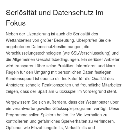
Seriösität und Datenschutz im
Fokus
Neben der Lizenzierung ist auch die Seriosität des
Wettanbieters von großer Bedeutung. Überprüfen Sie die
angebotenen Datenschutzbestimmungen, die
Verschlüsselungstechnologien (wie SSL-Verschlüsselung) und
die Allgemeinen Geschäftsbedingungen. Ein seriöser Anbieter
wird transparent über seine Praktiken informieren und klare
Regeln für den Umgang mit persönlichen Daten festlegen.
Kundensupport ist ebenso ein Indikator für die Qualität des
Anbieters; schnelle Reaktionszeiten und freundliche Mitarbeiter
zeigen, dass der Spaß am Glücksspiel im Vordergrund steht.
Vergewissern Sie sich außerdem, dass der Wettanbieter über
ein verantwortungsvolles Glücksspielprogramm verfügt. Diese
Programme sollen Spielern helfen, ihr Wettverhalten zu
kontrollieren und gefährliches Spielverhalten zu verhindern.
Optionen wie Einzahlungslimits, Verlustlimits und