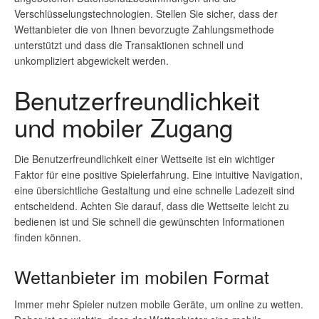
Verschlüsselungstechnologien. Stellen Sie sicher, dass der
Wettanbieter die von Ihnen bevorzugte Zahlungsmethode
unterstützt und dass die Transaktionen schnell und
unkompliziert abgewickelt werden.
Benutzerfreundlichkeit
und mobiler Zugang
Die Benutzerfreundlichkeit einer Wettseite ist ein wichtiger
Faktor für eine positive Spielerfahrung. Eine intuitive Navigation,
eine übersichtliche Gestaltung und eine schnelle Ladezeit sind
entscheidend. Achten Sie darauf, dass die Wettseite leicht zu
bedienen ist und Sie schnell die gewünschten Informationen
finden können.
Wettanbieter im mobilen Format
Immer mehr Spieler nutzen mobile Geräte, um online zu wetten.