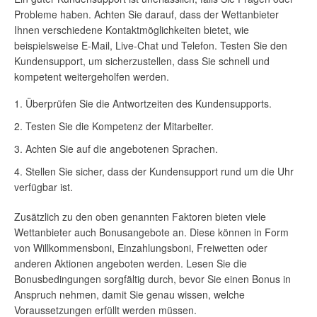
Probleme haben. Achten Sie darauf, dass der Wettanbieter
Ihnen verschiedene Kontaktmöglichkeiten bietet, wie
beispielsweise E-Mail, Live-Chat und Telefon. Testen Sie den
Kundensupport, um sicherzustellen, dass Sie schnell und
kompetent weitergeholfen werden.
Überprüfen Sie die Antwortzeiten des Kundensupports.
Testen Sie die Kompetenz der Mitarbeiter.
Achten Sie auf die angebotenen Sprachen.
Stellen Sie sicher, dass der Kundensupport rund um die Uhr
verfügbar ist.
Zusätzlich zu den oben genannten Faktoren bieten viele
Wettanbieter auch Bonusangebote an. Diese können in Form
von Willkommensboni, Einzahlungsboni, Freiwetten oder
anderen Aktionen angeboten werden. Lesen Sie die
Bonusbedingungen sorgfältig durch, bevor Sie einen Bonus in
Anspruch nehmen, damit Sie genau wissen, welche
Voraussetzungen erfüllt werden müssen.