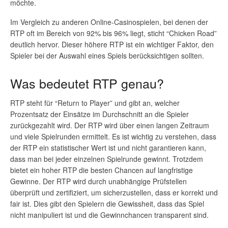
möchte.
Im Vergleich zu anderen Online-Casinospielen, bei denen der
RTP oft im Bereich von 92% bis 96% liegt, sticht “Chicken Road”
deutlich hervor. Dieser höhere RTP ist ein wichtiger Faktor, den
Spieler bei der Auswahl eines Spiels berücksichtigen sollten.
Was bedeutet RTP genau?
RTP steht für “Return to Player” und gibt an, welcher
Prozentsatz der Einsätze im Durchschnitt an die Spieler
zurückgezahlt wird. Der RTP wird über einen langen Zeitraum
und viele Spielrunden ermittelt. Es ist wichtig zu verstehen, dass
der RTP ein statistischer Wert ist und nicht garantieren kann,
dass man bei jeder einzelnen Spielrunde gewinnt. Trotzdem
bietet ein hoher RTP die besten Chancen auf langfristige
Gewinne. Der RTP wird durch unabhängige Prüfstellen
überprüft und zertifiziert, um sicherzustellen, dass er korrekt und
fair ist. Dies gibt den Spielern die Gewissheit, dass das Spiel
nicht manipuliert ist und die Gewinnchancen transparent sind.