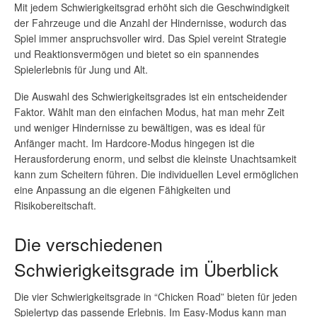
Mit jedem Schwierigkeitsgrad erhöht sich die Geschwindigkeit
der Fahrzeuge und die Anzahl der Hindernisse, wodurch das
Spiel immer anspruchsvoller wird. Das Spiel vereint Strategie
und Reaktionsvermögen und bietet so ein spannendes
Spielerlebnis für Jung und Alt.
Die Auswahl des Schwierigkeitsgrades ist ein entscheidender
Faktor. Wählt man den einfachen Modus, hat man mehr Zeit
und weniger Hindernisse zu bewältigen, was es ideal für
Anfänger macht. Im Hardcore-Modus hingegen ist die
Herausforderung enorm, und selbst die kleinste Unachtsamkeit
kann zum Scheitern führen. Die individuellen Level ermöglichen
eine Anpassung an die eigenen Fähigkeiten und
Risikobereitschaft.
Die verschiedenen
Schwierigkeitsgrade im Überblick
Die vier Schwierigkeitsgrade in “Chicken Road” bieten für jeden
Spielertyp das passende Erlebnis. Im Easy-Modus kann man