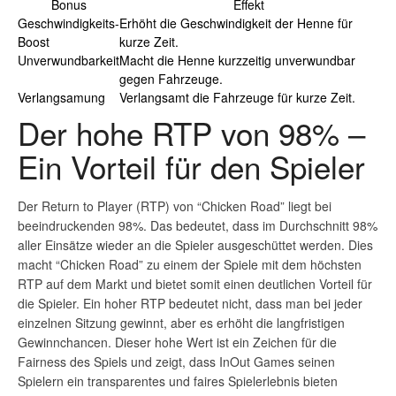
Bonus
Effekt
Geschwindigkeits-
Erhöht die Geschwindigkeit der Henne für
Boost
kurze Zeit.
Unverwundbarkeit
Macht die Henne kurzzeitig unverwundbar
gegen Fahrzeuge.
Verlangsamung
Verlangsamt die Fahrzeuge für kurze Zeit.
Der hohe RTP von 98% –
Ein Vorteil für den Spieler
Der Return to Player (RTP) von “Chicken Road” liegt bei
beeindruckenden 98%. Das bedeutet, dass im Durchschnitt 98%
aller Einsätze wieder an die Spieler ausgeschüttet werden. Dies
macht “Chicken Road” zu einem der Spiele mit dem höchsten
RTP auf dem Markt und bietet somit einen deutlichen Vorteil für
die Spieler. Ein hoher RTP bedeutet nicht, dass man bei jeder
einzelnen Sitzung gewinnt, aber es erhöht die langfristigen
Gewinnchancen. Dieser hohe Wert ist ein Zeichen für die
Fairness des Spiels und zeigt, dass InOut Games seinen
Spielern ein transparentes und faires Spielerlebnis bieten