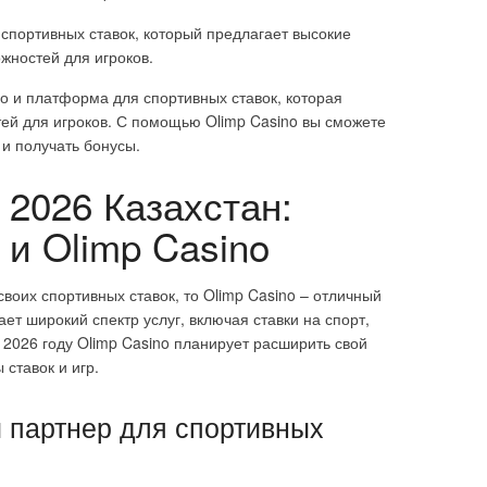
спортивных ставок, который предлагает высокие
жностей для игроков.
но и платформа для спортивных ставок, которая
ей для игроков. С помощью Olimp Casino вы сможете
о и получать бонусы.
 2026 Казахстан:
 и Olimp Casino
воих спортивных ставок, то Olimp Casino – отличный
ет широкий спектр услуг, включая ставки на спорт,
 2026 году Olimp Casino планирует расширить свой
 ставок и игр.
 партнер для спортивных