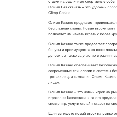
ставки на различные спортивные событи
Олимп Бет скачать – это удобный спосо
Olimp Casino.
Олимп Казино предлагает привлекатель
бесплатные спины. Новые игроки могут 
позволяет им начать играть с более к
Олимп Казино также предлагает програ
бонусы и преимущества за свою лояльно
депозит, а также за участие в различны
Олимп Казино обеспечивает безопаснос
современные технологии и системы бе
третьих лиц, и компания Олимп Казино
лицам.
Олимп Казино – это новый игрок на ры
игроков из Казахстана и за его преде
спектр игр, услуги онлайн-ставок на с
Если вы ищете новый игрок на рынке о