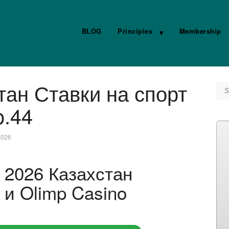
BLOG
Principles
Membership
тан Ставки на спорт
Se
o.44
2026
 2026 Казахстан
 и Olimp Casino