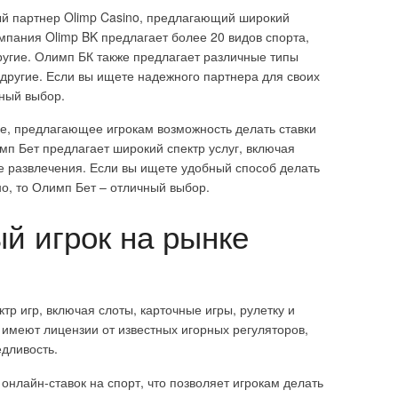
ый партнер Olimp Casino, предлагающий широкий
омпания Olimp BK предлагает более 20 видов спорта,
другие. Олимп БК также предлагает различные типы
 другие. Если вы ищете надежного партнера для своих
чный выбор.
е, предлагающее игрокам возможность делать ставки
имп Бет предлагает широкий спектр услуг, включая
ие развлечения. Если вы ищете удобный способ делать
но, то Олимп Бет – отличный выбор.
й игрок на рынке
р игр, включая слоты, карточные игры, рулетку и
o имеют лицензии от известных игорных регуляторов,
едливость.
онлайн-ставок на спорт, что позволяет игрокам делать