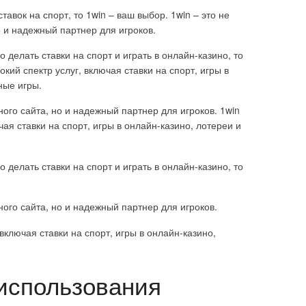
авок на спорт, то 1win – ваш выбор. 1win – это не
 и надежный партнер для игроков.
о делать ставки на спорт и играть в онлайн-казино, то
кий спектр услуг, включая ставки на спорт, игры в
ные игры.
ного сайта, но и надежный партнер для игроков. 1win
ая ставки на спорт, игры в онлайн-казино, лотереи и
о делать ставки на спорт и играть в онлайн-казино, то
ного сайта, но и надежный партнер для игроков.
включая ставки на спорт, игры в онлайн-казино,
использования