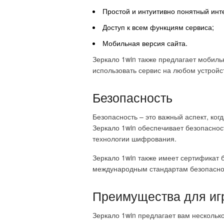
Простой и интуитивно понятный инт
Доступ к всем функциям сервиса;
Мобильная версия сайта.
Зеркало 1win также предлагает мобильн
использовать сервис на любом устройств
Безопасность
Безопасность – это важный аспект, когд
Зеркало 1win обеспечивает безопасно
технологии шифрования.
Зеркало 1win также имеет сертификат б
международным стандартам безопасно
Преимущества для иг
Зеркало 1win предлагает вам нескольк