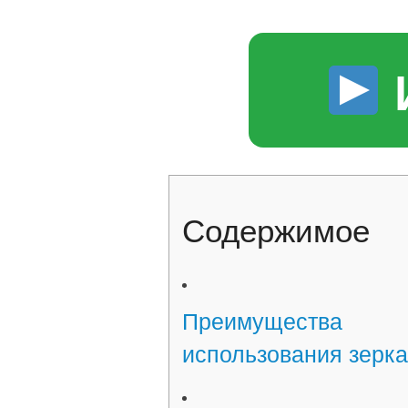
Содержимое
Преимущества
использования зерка