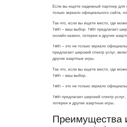
Если вы ищете надежный партнер для ст
только зеркало официального сайта, но
Так что, если вы ищете место, где можн
1win – ваш выбор. 1win предлагает широ
онлайн-казино, лотереи и другие азарт
1win – это не только зеркало официаль
предлагает широкий спектр услуг, включ
другие азартные игры.
Так что, если вы ищете место, где можн
1win – ваш выбор.
1win – это не только зеркало официаль
1win предлагает широкий спектр услуг, 
лотереи и другие азартные игры.
Преимущества 