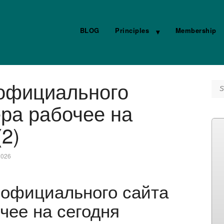
BLOG
Principles
Membership
 официального
Se
ера рабочее на
(2)
2026
 официального сайта
чее на сегодня