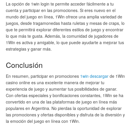
La opción de 1win login te permite acceder fácilmente a tu
cuenta y participar en las promociones. Si eres nuevo en el
mundo del juego en línea, 1Win ofrece una amplia variedad de
juegos, desde tragamonedas hasta ruletas y mesas de craps, lo
que te permitirá explorar diferentes estilos de juego y encontrar
lo que más te gusta. Además, la comunidad de jugadores de
1Win es activa y amigable, lo que puede ayudarte a mejorar tus
estrategias y ganar más.
Conclusión
En resumen, participar en promociones
1win descargar
de 1Win
casino online es una excelente manera de mejorar tu
experiencia de juego y aumentar tus posibilidades de ganar.
Con ofertas especiales y bonificaciones constantes, 1Win se ha
convertido en una de las plataformas de juego en línea más
populares en Argentina. No pierdas la oportunidad de explorar
las promociones y ofertas disponibles y disfruta de la diversión y
la emoción del juego en línea con 1Win.