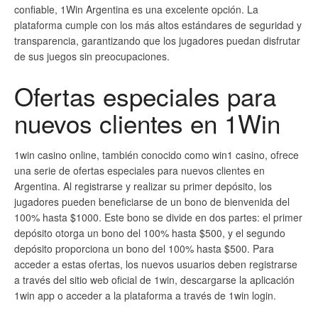
confiable, 1Win Argentina es una excelente opción. La
plataforma cumple con los más altos estándares de seguridad y
transparencia, garantizando que los jugadores puedan disfrutar
de sus juegos sin preocupaciones.
Ofertas especiales para
nuevos clientes en 1Win
1win casino online, también conocido como win1 casino, ofrece
una serie de ofertas especiales para nuevos clientes en
Argentina. Al registrarse y realizar su primer depósito, los
jugadores pueden beneficiarse de un bono de bienvenida del
100% hasta $1000. Este bono se divide en dos partes: el primer
depósito otorga un bono del 100% hasta $500, y el segundo
depósito proporciona un bono del 100% hasta $500. Para
acceder a estas ofertas, los nuevos usuarios deben registrarse
a través del sitio web oficial de 1win, descargarse la aplicación
1win app o acceder a la plataforma a través de 1win login.