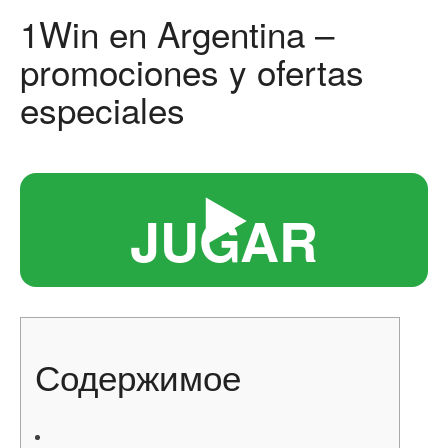
1Win en Argentina –
promociones y ofertas
especiales
▶️
JUGAR
Содержимое