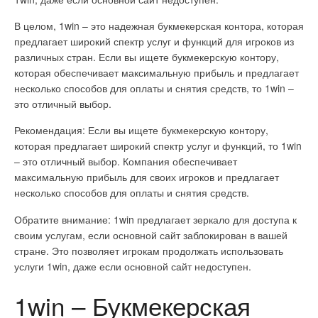
В целом, 1win – это надежная букмекерская контора, которая
предлагает широкий спектр услуг и функций для игроков из
различных стран. Если вы ищете букмекерскую контору,
которая обеспечивает максимальную прибыль и предлагает
несколько способов для оплаты и снятия средств, то 1win –
это отличный выбор.
Рекомендация: Если вы ищете букмекерскую контору,
которая предлагает широкий спектр услуг и функций, то 1win
– это отличный выбор. Компания обеспечивает
максимальную прибыль для своих игроков и предлагает
несколько способов для оплаты и снятия средств.
Обратите внимание: 1win предлагает зеркало для доступа к
своим услугам, если основной сайт заблокирован в вашей
стране. Это позволяет игрокам продолжать использовать
услуги 1win, даже если основной сайт недоступен.
1win – Букмекерская