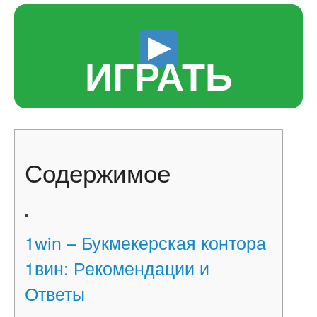
ИГРАТЬ
Содержимое
1win – Букмекерская контора
1вин: Рекомендации и
Ответы