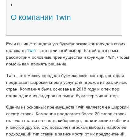
О компании 1win
Если вы ищете надежную букмекерскую контору для своих
ставок, то
1win
– это отличный выбор. В этой статье мы
рассмотрим основные преимущества и функции 1win, чтобы
помочь вам принять решение.
1win – это международная букмекерская контора, которая
предлагает широкий спектр услуг для игроков из различных
стран. Компания была основана в 2018 году и с тех пор
стала одним из лидеров на рынке букмекерских контор.
Одним из основных преимуществ 1win является ее широкий
спектр ставок. Компания предлагает более 20 типов ставок,
включая ставки на спорт, киберспорт, политические события
и многое другое. Это позволяет игрокам выбрать наиболее
подходящий тип ставки в зависимости от их предпочтений.