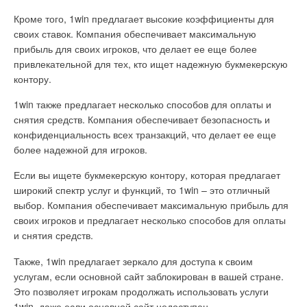
Кроме того, 1win предлагает высокие коэффициенты для
своих ставок. Компания обеспечивает максимальную
прибыль для своих игроков, что делает ее еще более
привлекательной для тех, кто ищет надежную букмекерскую
контору.
1win также предлагает несколько способов для оплаты и
снятия средств. Компания обеспечивает безопасность и
конфиденциальность всех транзакций, что делает ее еще
более надежной для игроков.
Если вы ищете букмекерскую контору, которая предлагает
широкий спектр услуг и функций, то 1win – это отличный
выбор. Компания обеспечивает максимальную прибыль для
своих игроков и предлагает несколько способов для оплаты
и снятия средств.
Также, 1win предлагает зеркало для доступа к своим
услугам, если основной сайт заблокирован в вашей стране.
Это позволяет игрокам продолжать использовать услуги
1win, даже если основной сайт недоступен.