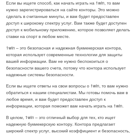
Если вы ищете способ, как начать играть на 1win, то вам
нужно зарегистрироваться на сайте конторы. Это можно
сделать в считанные минуты, и вам будет предоставлен
доступ к широкому спектру услуг. Вам также будет доступен
доступ к мобильному приложению, которое позволяет делать
ставки на спорт в любом месте.
1win – это безопасная и надежная букмекерская контора,
которая использует современные технологии для защиты
вашей информации. Вам не нужно беспокоиться о
безопасности вашего счета, потому что контора использует
надежные системы безопасности.
Если вы ищете ответы на свои вопросы о 1win, то вам нужно
обратиться к нашим специалистам. Мы готовы помочь вам в
любое время, и вам будет предоставлен доступ к
информации, которая поможет вам начать играть на 1win.
В целом, 1win – это отличный выбор для тех, кто ищет
надежную букмекерскую контору. Контора предлагает
широкий спектр услуг, высокий коэффициент и безопасность,