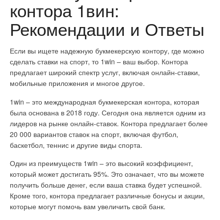
контора 1вин:
Рекомендации и Ответы
Если вы ищете надежную букмекерскую контору, где можно
сделать ставки на спорт, то 1win – ваш выбор. Контора
предлагает широкий спектр услуг, включая онлайн-ставки,
мобильные приложения и многое другое.
1win – это международная букмекерская контора, которая
была основана в 2018 году. Сегодня она является одним из
лидеров на рынке онлайн-ставок. Контора предлагает более
20 000 вариантов ставок на спорт, включая футбол,
баскетбол, теннис и другие виды спорта.
Один из преимуществ 1win – это высокий коэффициент,
который может достигать 95%. Это означает, что вы можете
получить больше денег, если ваша ставка будет успешной.
Кроме того, контора предлагает различные бонусы и акции,
которые могут помочь вам увеличить свой банк.