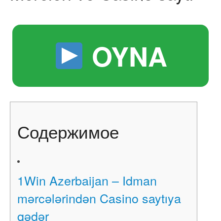
OYNA
Содержимое
1Win Azerbaijan – Idman
mərcələrindən Casino saytıya
qədər