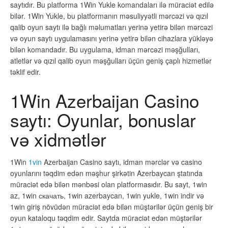
saytıdır. Bu platforma 1Win Yukle komandaları ilə müraciət edilə
bilər. 1Win Yukle, bu platformanın məsuliyyətli mərcəzi və qızıl
qalib oyun saytı ilə bağlı məlumatları yerinə yetirə bilən mərcəzi
və oyun saytı uygulamasını yerinə yetirə bilən cihazlara yükləyə
bilən komandadır. Bu uygulama, idman mərcəzi məşğulları,
atletlər və qızıl qalib oyun məşğulları üçün geniş çaplı hizmetlər
təklif edir.
1Win Azerbaijan Casino
saytı: Oyunlar, bonuslar
və xidmətlər
1Win
1vin
Azerbaijan Casino saytı, idman mərclər və casino
oyunlarını təqdim edən məşhur şirkətin Azerbaycan ştatında
müraciət edə bilən mənbəsi olan platformasıdır. Bu sayt, 1win
az, 1win скачать, 1win azerbaycan, 1win yukle, 1win indir və
1win giriş növüdən müraciət edə bilən müştərilər üçün geniş bir
oyun kataloqu təqdim edir. Saytda müraciət edən müştərilər