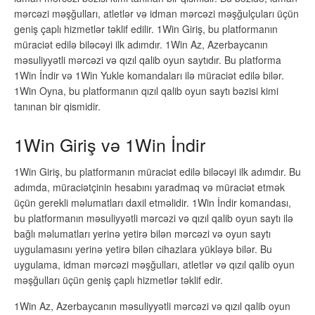
mərcəzi məşğulları, atletlər və idman mərcəzi məşğulçuları üçün
geniş çaplı hizmetlər təklif edilir. 1Win Giriş, bu platformanın
müraciət edilə biləcəyi ilk adımdır. 1Win Az, Azerbaycanın
məsuliyyətli mərcəzi və qızıl qalib oyun saytıdır. Bu platforma
1Win İndir və 1Win Yukle komandaları ilə müraciət edilə bilər.
1Win Oyna, bu platformanın qızıl qalib oyun saytı bəzisi kimi
tanınan bir qismidir.
1Win Giriş və 1Win İndir
1Win Giriş, bu platformanın müraciət edilə biləcəyi ilk adımdır. Bu
adımda, müraciətçinin hesabını yaradmaq və müraciət etmək
üçün gerekli məlumatları daxil etməlidir. 1Win İndir komandası,
bu platformanın məsuliyyətli mərcəzi və qızıl qalib oyun saytı ilə
bağlı məlumatları yerinə yetirə bilən mərcəzi və oyun saytı
uygulamasını yerinə yetirə bilən cihazlara yükləyə bilər. Bu
uygulama, idman mərcəzi məşğulları, atletlər və qızıl qalib oyun
məşğulları üçün geniş çaplı hizmetlər təklif edir.
1Win Az, Azerbaycanın məsuliyyətli mərcəzi və qızıl qalib oyun