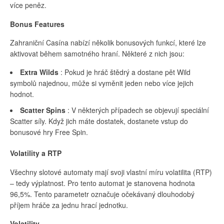
více peněz.
Bonus Features
Zahraniční Casína nabízí několik bonusových funkcí, které lze
aktivovat během samotného hraní. Některé z nich jsou:
Extra Wilds
: Pokud je hráč štědrý a dostane pět Wild
symbolů najednou, může si vyměnit jeden nebo více jejich
hodnot.
Scatter Spins
: V některých případech se objevují speciální
Scatter síly. Když jich máte dostatek, dostanete vstup do
bonusové hry Free Spin.
Volatility a RTP
Všechny slotové automaty mají svoji vlastní míru volatilita (RTP)
– tedy výplatnost. Pro tento automat je stanovena hodnota
96,5%. Tento parametetr označuje očekávaný dlouhodobý
příjem hráče za jednu hrací jednotku.
Volatility