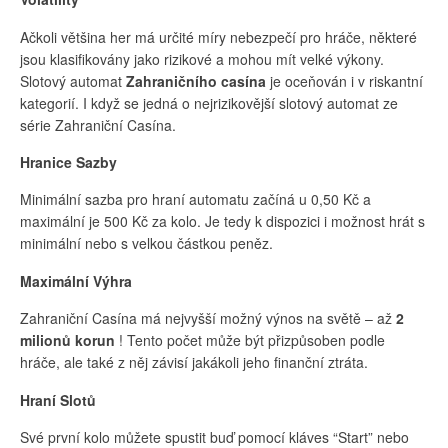
Ačkoli většina her má určité míry nebezpečí pro hráče, některé
jsou klasifikovány jako rizikové a mohou mít velké výkony.
Slotový automat
Zahraničního casína
je oceňován i v riskantní
kategorií. I když se jedná o nejrizikovější slotový automat ze
série Zahraniční Casína.
Hranice Sazby
Minimální sazba pro hraní automatu začíná u 0,50 Kč a
maximální je 500 Kč za kolo. Je tedy k dispozici i možnost hrát s
minimální nebo s velkou částkou peněz.
Maximální Výhra
Zahraniční Casína má nejvyšší možný výnos na světě – až
2
milionů korun
! Tento počet může být přizpůsoben podle
hráče, ale také z něj závisí jakákoli jeho finanční ztráta.
Hraní Slotů
Své první kolo můžete spustit buď pomocí kláves “Start” nebo