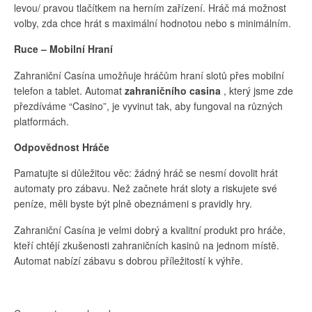
levou/ pravou tlačítkem na herním zařízení. Hráč má možnost
volby, zda chce hrát s maximální hodnotou nebo s minimálním.
Ruce – Mobilní Hraní
Zahraniční Casína umožňuje hráčům hraní slotů přes mobilní
telefon a tablet. Automat
zahraničního casina
, který jsme zde
přezdíváme “Casino”, je vyvinut tak, aby fungoval na různých
platformách.
Odpovědnost Hráče
Pamatujte si důležitou věc: žádný hráč se nesmí dovolit hrát
automaty pro zábavu. Než začnete hrát sloty a riskujete své
peníze, měli byste být plně obeznámeni s pravidly hry.
Zahraniční Casína je velmi dobrý a kvalitní produkt pro hráče,
kteří chtějí zkušenosti zahraničních kasinů na jednom místě.
Automat nabízí zábavu s dobrou příležitostí k výhře.