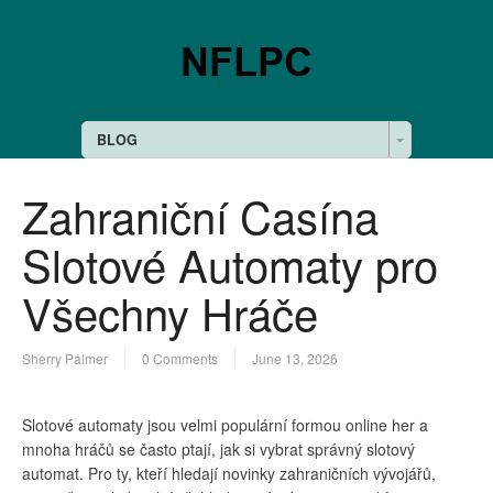
BLOG
Zahraniční Casína
Slotové Automaty pro
Všechny Hráče
Sherry Palmer
0 Comments
June 13, 2026
Slotové automaty jsou velmi populární formou online her a
mnoha hráčů se často ptají, jak si vybrat správný slotový
automat. Pro ty, kteří hledají novinky zahraničních vývojářů,