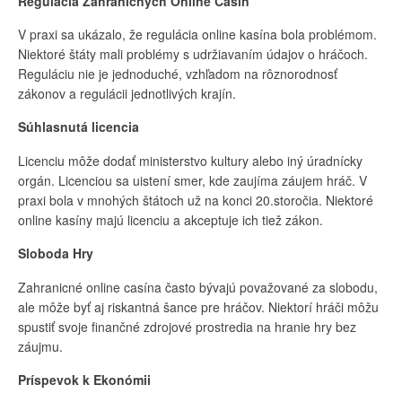
Regulácia Zahranicných Online Casín
V praxi sa ukázalo, že regulácia online kasína bola problémom.
Niektoré štáty mali problémy s udržiavaním údajov o hráčoch.
Reguláciu nie je jednoduché, vzhľadom na rôznorodnosť
zákonov a regulácii jednotlivých krajín.
Súhlasnutá licencia
Licenciu môže dodať ministerstvo kultury alebo iný úradnícky
orgán. Licenciou sa uistení smer, kde zaujíma záujem hráč. V
praxi bola v mnohých štátoch už na konci 20.storočia. Niektoré
online kasíny majú licenciu a akceptuje ich tiež zákon.
Sloboda Hry
Zahranicné online casína často bývajú považované za slobodu,
ale môže byť aj riskantná šance pre hráčov. Niektorí hráči môžu
spustiť svoje finančné zdrojové prostredia na hranie hry bez
záujmu.
Príspevok k Ekonómii