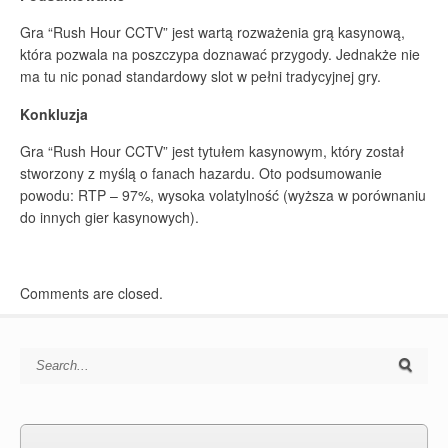
Gra “Rush Hour CCTV” jest wartą rozważenia grą kasynową,
która pozwala na poszczypa doznawać przygody. Jednakże nie
ma tu nic ponad standardowy slot w pełni tradycyjnej gry.
Konkluzja
Gra “Rush Hour CCTV” jest tytułem kasynowym, który został
stworzony z myślą o fanach hazardu. Oto podsumowanie
powodu: RTP – 97%, wysoka volatylność (wyższa w porównaniu
do innych gier kasynowych).
Comments are closed.
Search for: