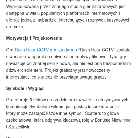
Wyprodukowana przez znanego studia gier hazardowych jest
dostępna w wielu popularnych platformach internetowych i
oferuje jedną z najbardziej interesujących rozrywek kasynowych
na rynku.
Motywacja i Projektowanie
Gra
Rush Hour CCTV graj za darmo
“Rush Hour CCTV” została
stworzona w oparciu o uniwersalne motywy filmowe. Tytuł gry
nawiązuje do znanej serii kinowa, ale nie jest ona bezpośrednim
odzwierciedleniem. Projekt graficzny jest nowoczesny i
interesujący, co skutecznie przyciąga uwagę graczy.
Symbole i Wygląd
Gra oferuje 5 tłoków na rzędzie oraz 4 wiersze otrzymywanych
kombinacji. Symbolem wildem jest postać inspektora policji,
który może zastąpić każde inne symbol. Scatters to głowa
czekoladowa, która odgrywa kluczową rolę w Bonusie Niewinnie
i Szczęśliwie.