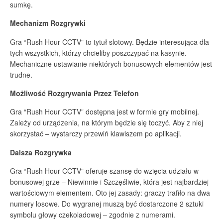
sumkę.
Mechanizm Rozgrywki
Gra “Rush Hour CCTV” to tytuł slotowy. Będzie interesująca dla
tych wszystkich, którzy chcieliby poszczypać na kasynie.
Mechaniczne ustawianie niektórych bonusowych elementów jest
trudne.
Możliwość Rozgrywania Przez Telefon
Gra “Rush Hour CCTV” dostępna jest w formie gry mobilnej.
Zależy od urządzenia, na którym będzie się toczyć. Aby z niej
skorzystać – wystarczy przewiń klawiszem po aplikacji.
Dalsza Rozgrywka
Gra “Rush Hour CCTV” oferuje szansę do wzięcia udziału w
bonusowej grze – Niewinnie i Szczęśliwie, która jest najbardziej
wartościowym elementem. Oto jej zasady: graczy trafiło na dwa
numery losowe. Do wygranej muszą być dostarczone 2 sztuki
symbolu głowy czekoladowej – zgodnie z numerami.