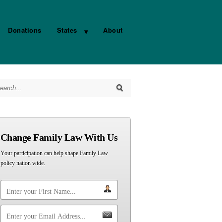
Donations
States
About
arch for:
Change Family Law With Us
Your participation can help shape Family Law
policy nation wide.