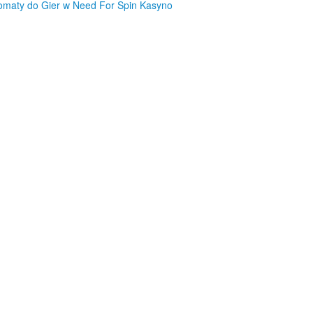
omaty do Gier w Need For Spin Kasyno