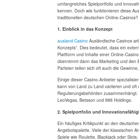
umfangreiches Spielportfolio und innovati
kennen. Doch wie funktionieren diese Au
traditionellen deutschen Online-Casinos?
1. Einblick in das Konzept
ausland Casino
Ausländische Casinos arb
Konzepts”. Dies bedeutet, dass ein exter
Plattform und Inhalte einer Online-Casin
übernimmt dann das Marketing und den Be
Parteien teilen sich oft auch die Gewinne
Einige dieser Casino-Anbieter spezialisi
kann von Land zu Land variieren und oft 
Regulierungsbehörden zusammenhängt. Ein
LeoVegas, Betsson und 888 Holdings.
2. Spielportfolio und Innovationsfähig
Ein häufiges Kritikpunkt an den deutschen
Angebotspalette. Viele der klassischen Anb
Spiele wie Roulette, Blackjack oder Slots