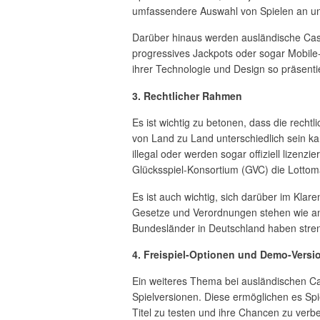
umfassendere Auswahl von Spielen an und
Darüber hinaus werden ausländische Casin
progressives Jackpots oder sogar Mobile-
ihrer Technologie und Design so präsentie
3. Rechtlicher Rahmen
Es ist wichtig zu betonen, dass die recht
von Land zu Land unterschiedlich sein ka
illegal oder werden sogar offiziell lizenzi
Glücksspiel-Konsortium (GVC) die Lottom
Es ist auch wichtig, sich darüber im Klar
Gesetze und Verordnungen stehen wie an
Bundesländer in Deutschland haben stren
4. Freispiel-Optionen und Demo-Versi
Ein weiteres Thema bei ausländischen Ca
Spielversionen. Diese ermöglichen es Spi
Titel zu testen und ihre Chancen zu verb