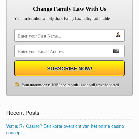
Change Family Law With Us
Your participation can help shape Family Law policy nation wide.
SUBSCRIBE NOW!
Your information is 100% secure with us and will never be shared
Recent Posts
Wat is R7 Casino? Een korte overzicht van het online casino
concept.