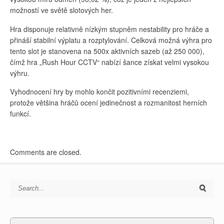
možností ve světě slotových her.
Hra disponuje relativně nízkým stupněm nestability pro hráče a
přináší stabilní výplatu a rozptylování. Celková možná výhra pro
tento slot je stanovena na 500x aktivních sazeb (až 250 000),
čímž hra „Rush Hour CCTV“ nabízí šance získat velmi vysokou
výhru.
Vyhodnocení hry by mohlo končit pozitivními recenziemi,
protože většina hráčů ocení jedinečnost a rozmanitost herních
funkcí.
Comments are closed.
Search for: