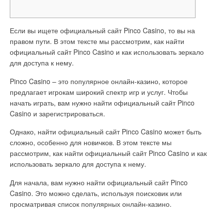
Если вы ищете официальный сайт Pinco Casino, то вы на
правом пути. В этом тексте мы рассмотрим, как найти
официальный сайт Pinco Casino и как использовать зеркало
для доступа к нему.
Pinco Casino – это популярное онлайн-казино, которое
предлагает игрокам широкий спектр игр и услуг. Чтобы
начать играть, вам нужно найти официальный сайт Pinco
Casino и зарегистрироваться.
Однако, найти официальный сайт Pinco Casino может быть
сложно, особенно для новичков. В этом тексте мы
рассмотрим, как найти официальный сайт Pinco Casino и как
использовать зеркало для доступа к нему.
Для начала, вам нужно найти официальный сайт Pinco
Casino. Это можно сделать, используя поисковик или
просматривая список популярных онлайн-казино.