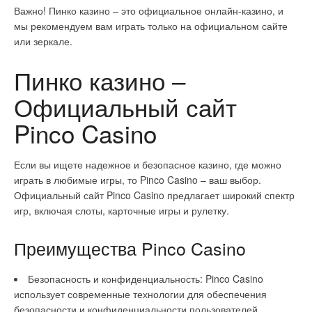
Важно! Пинко казино – это официальное онлайн-казино, и
мы рекомендуем вам играть только на официальном сайте
или зеркале.
Пинко казино –
Официальный сайт
Pinco Casino
Если вы ищете надежное и безопасное казино, где можно
играть в любимые игры, то Pinco Casino – ваш выбор.
Официальный сайт Pinco Casino предлагает широкий спектр
игр, включая слоты, карточные игры и рулетку.
Преимущества Pinco Casino
Безопасность и конфиденциальность: Pinco Casino
использует современные технологии для обеспечения
безопасности и конфиденциальности пользователей.