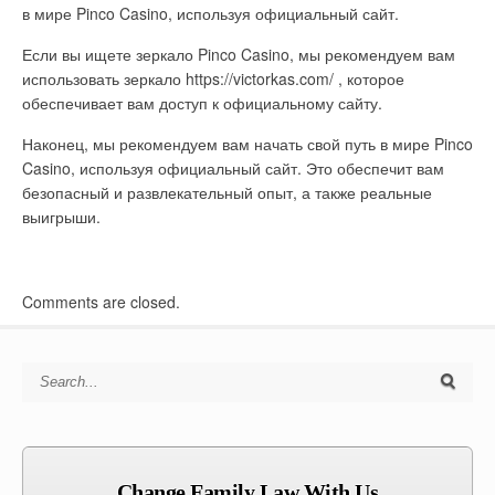
в мире Pinco Casino, используя официальный сайт.
Если вы ищете зеркало Pinco Casino, мы рекомендуем вам
использовать зеркало https://victorkas.com/ , которое
обеспечивает вам доступ к официальному сайту.
Наконец, мы рекомендуем вам начать свой путь в мире Pinco
Casino, используя официальный сайт. Это обеспечит вам
безопасный и развлекательный опыт, а также реальные
выигрыши.
Comments are closed.
Search for:
Change Family Law With Us