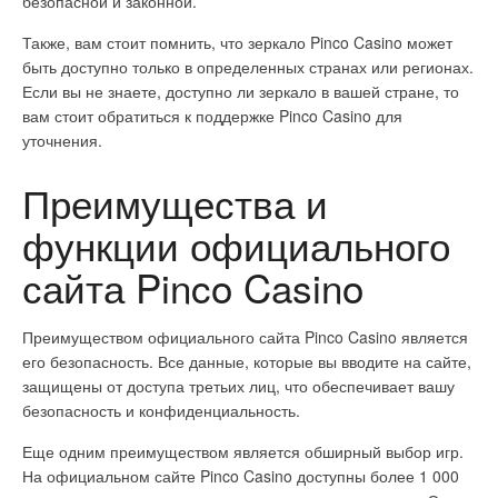
безопасной и законной.
Также, вам стоит помнить, что зеркало Pinco Casino может
быть доступно только в определенных странах или регионах.
Если вы не знаете, доступно ли зеркало в вашей стране, то
вам стоит обратиться к поддержке Pinco Casino для
уточнения.
Преимущества и
функции официального
сайта Pinco Casino
Преимуществом официального сайта Pinco Casino является
его безопасность. Все данные, которые вы вводите на сайте,
защищены от доступа третьих лиц, что обеспечивает вашу
безопасность и конфиденциальность.
Еще одним преимуществом является обширный выбор игр.
На официальном сайте Pinco Casino доступны более 1 000