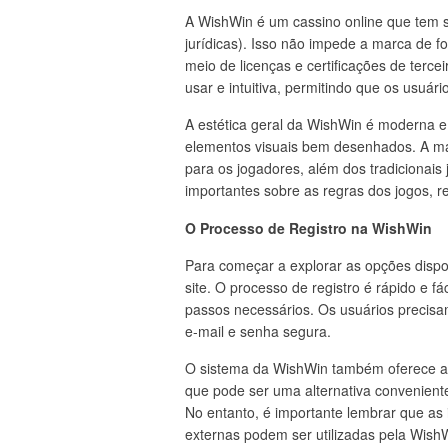
A WishWin é um cassino online que tem 
jurídicas). Isso não impede a marca de f
meio de licenças e certificações de terce
usar e intuitiva, permitindo que os usuár
A estética geral da WishWin é moderna e
elementos visuais bem desenhados. A ma
para os jogadores, além dos tradicionais 
importantes sobre as regras dos jogos, r
O Processo de Registro na WishWin
Para começar a explorar as opções dispo
site. O processo de registro é rápido e 
passos necessários. Os usuários precis
e-mail e senha segura.
O sistema da WishWin também oferece a o
que pode ser uma alternativa convenient
No entanto, é importante lembrar que as
externas podem ser utilizadas pela Wish