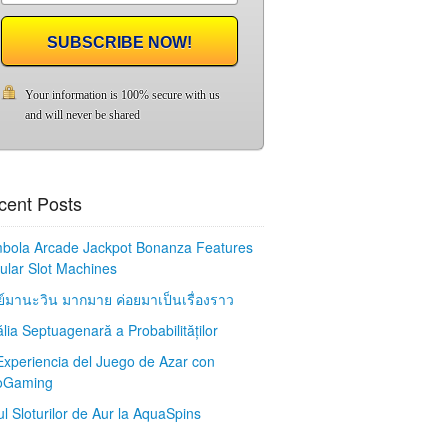
SUBSCRIBE NOW!
Your information is 100% secure with us
and will never be shared
cent Posts
bola Arcade Jackpot Bonanza Features
ular Slot Machines
กย์มานะวิน มากมาย ค่อยมาเป็นเรื่องราว
lia Septuagenară a Probabilităților
Experiencia del Juego de Azar con
oGaming
l Sloturilor de Aur la AquaSpins