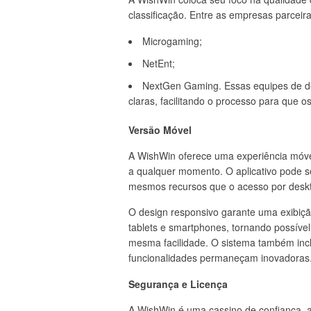
classificação. Entre as empresas parceira
Microgaming;
NetEnt;
NextGen Gaming. Essas equipes de de
claras, facilitando o processo para que o
Versão Móvel
A WishWin oferece uma experiência móvel
a qualquer momento. O aplicativo pode s
mesmos recursos que o acesso por desk
O design responsivo garante uma exibição 
tablets e smartphones, tornando possível
mesma facilidade. O sistema também inclu
funcionalidades permaneçam inovadoras
Segurança e Licença
A WishWin é uma cassino de confiança, al