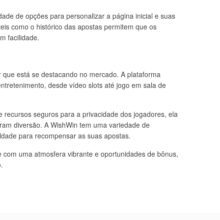
ade de opções para personalizar a página inicial e suas
úteis como o histórico das apostas permitem que os
 facilidade.
r que está se destacando no mercado. A plataforma
retenimento, desde vídeo slots até jogo em sala de
 recursos seguros para a privacidade dos jogadores, ela
curam diversão. A WishWin tem uma variedade de
ldade para recompensar as suas apostas.
e com uma atmosfera vibrante e oportunidades de bônus,
.