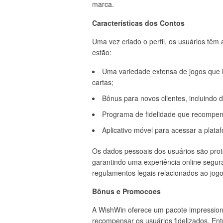
marca.
Características dos Contos
Uma vez criado o perfil, os usuários têm 
estão:
Uma variedade extensa de jogos que inc
cartas;
Bônus para novos clientes, incluindo 
Programa de fidelidade que recompens
Aplicativo móvel para acessar a plataf
Os dados pessoais dos usuários são prote
garantindo uma experiência online segu
regulamentos legais relacionados ao jog
Bônus e Promocoes
A WishWin oferece um pacote impressiona
recompensar os usuários fidelizados. Entr