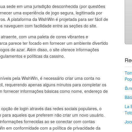
sua sede em uma jurisdição desconhecida (por questões
ornecer uma experiência de jogo segura, legitimada por
iros. A plataforma da WishWin é projetada para ser fácil de
ios naveguem com facilidade entre as seções do site.
 atraente, com uma paleta de cores vibrantes e
rca parece ter focado em fornecer um ambiente divertido
jogos de azar. Além disso, o site oferece informações
egulamentos e políticas da cassino.
Re
Tom
níveis pela WishWin, é necessário criar uma conta no
Pop
fácil, requerendo apenas alguns minutos para completar os
มีเ
am fornecer informações básicas como nome, endereço de
Bătă
La 
pção de login através das redes sociais populares, o
Tot
e para aqueles que preferem não criar um novo usuário.
 informações fornecidas ao se conectar com contas
Jocu
Win em conformidade com a política de privacidade da