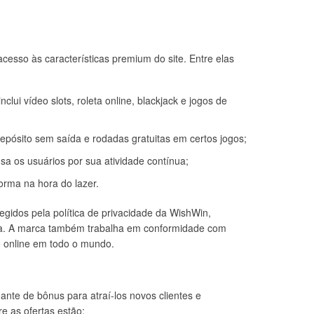
acesso às características premium do site. Entre elas
lui vídeo slots, roleta online, blackjack e jogos de
depósito sem saída e rodadas gratuitas em certos jogos;
a os usuários por sua atividade contínua;
orma na hora do lazer.
gidos pela política de privacidade da WishWin,
ra. A marca também trabalha em conformidade com
o online em todo o mundo.
nte de bônus para atraí-los novos clientes e
e as ofertas estão: