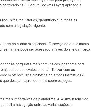
o certificado SSL (Secure Sockets Layer) aplicado à
 requisitos regulatórios, garantindo que todas as
ade com a legislação vigente.
uporte ao cliente excepcional. O serviço de atendimento
 por semana e pode ser acessado através do site da marca
esponder às perguntas mais comuns dos jogadores com
 e ajudando os novatos a se familiarizar com as
ambém oferece uma biblioteca de artigos instrutivos e
les que desejam aprender mais sobre os jogos.
tos mais importantes da plataforma. A WishWin tem sido
ando fácil a navegação entre as várias seções e