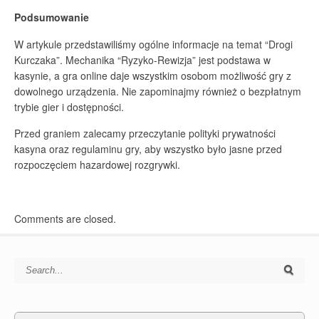
Podsumowanie
W artykule przedstawiliśmy ogólne informacje na temat “Drogi
Kurczaka”. Mechanika “Ryzyko-Rewizja” jest podstawa w
kasynie, a gra online daje wszystkim osobom możliwość gry z
dowolnego urządzenia. Nie zapominajmy również o bezpłatnym
trybie gier i dostępności.
Przed graniem zalecamy przeczytanie polityki prywatności
kasyna oraz regulaminu gry, aby wszystko było jasne przed
rozpoczęciem hazardowej rozgrywki.
Comments are closed.
Search for: