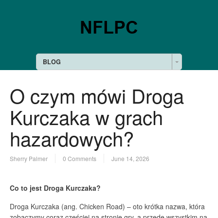
BLOG
O czym mówi Droga
Kurczaka w grach
hazardowych?
Sherry Palmer
0 Comments
June 14, 2026
Co to jest Droga Kurczaka?
Droga Kurczaka (ang. Chicken Road) – oto krótka nazwa, która
zobaczymy coraz częściej na stronie gry, a przede wszystkim na