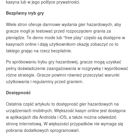
kasyna lub w jego polityce prywatności.
Bezpłatny tryb gry
Wiele stron oferuje darmowe wydania gier hazardowych, aby
gracze mogli je testować przed rozpoczęciem grania za
pieniądze. Te demo mode lub “free play” często są dostępne w
kasynach online i dają użytkownikom okazję zobaczyć co to
takiego grając na rzecz bezpłatnie.
Po spróbowaniu trybu gry hazardowej, gracze mogą uzyskać
pełny doświadczenie zaangażowania w rozgrywkę i wypróbować
różne strategie. Gracze powinni również przeczytać warunki
użytkowania i regulaminy przed graniem.
Dostępność
Ostatnia część artykułu to dostępność gier hazardowych na
urządzeniach mobilnych. Większość kasyn online jest dostępna
w aplikacjach dla Androida i iOS, a także można odwiedzić
stronę internetową. W większości przypadków nie wymaga się
pobrania dodatkowych oprogramowań.