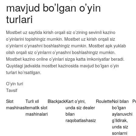
mavjud bo’lgan o’yin
turlari
Mostbet uz saytida kirish orqali siz o’zining sevimli kazino
o’yinlarini topishingiz mumkin. Mostbet uz kirish orqali siz
o’yinlarni o’ynashni boshlashingiz mumkin. Mostbet apk yuklab
olish orqali siz o’yinlarni o’ynashni boshlashingiz mumkin.
Mostbet kazino online o’yinlari sizga katta imkoniyatlar beradi.
Quyidagi jadvalda mostbet kazinosida mavjud bo’lgan o’yin
turlari ko’rsatilgan.
O’yin turi
Tavsif
Slot
Turli xil
Blackjack
Kart o’yini,
Roulette
Nol bilan
P
mashinasi
tematik slot
unda siz dealer
bo’lgan
mashinalari
bilan
aylanuvchi
raqobatlashasiz
g’ildirak,
unda siz
sonlarni