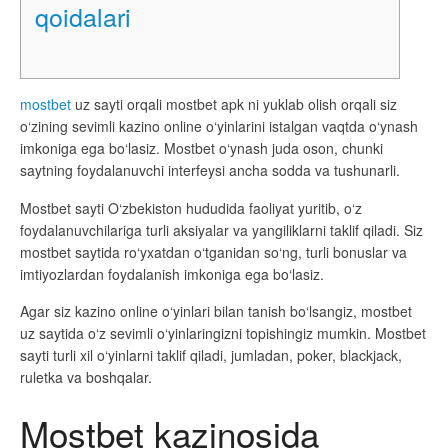
qoidalari
mostbet
uz sayti orqali mostbet apk ni yuklab olish orqali siz
o‘zining sevimli kazino online o‘yinlarini istalgan vaqtda o‘ynash
imkoniga ega bo‘lasiz. Mostbet o‘ynash juda oson, chunki
saytning foydalanuvchi interfeysi ancha sodda va tushunarli.
Mostbet sayti O‘zbekiston hududida faoliyat yuritib, o‘z
foydalanuvchilariga turli aksiyalar va yangiliklarni taklif qiladi. Siz
mostbet saytida ro‘yxatdan o‘tganidan so‘ng, turli bonuslar va
imtiyozlardan foydalanish imkoniga ega bo‘lasiz.
Agar siz kazino online o‘yinlari bilan tanish bo‘lsangiz, mostbet
uz saytida o‘z sevimli o‘yinlaringizni topishingiz mumkin. Mostbet
sayti turli xil o‘yinlarni taklif qiladi, jumladan, poker, blackjack,
ruletka va boshqalar.
Mostbet kazinosida