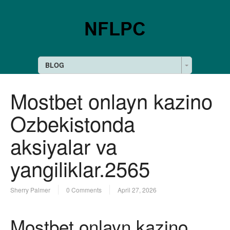
BLOG
Mostbet onlayn kazino
Ozbekistonda
aksiyalar va
yangiliklar.2565
Sherry Palmer
0 Comments
April 27, 2026
Mostbet onlayn kazino