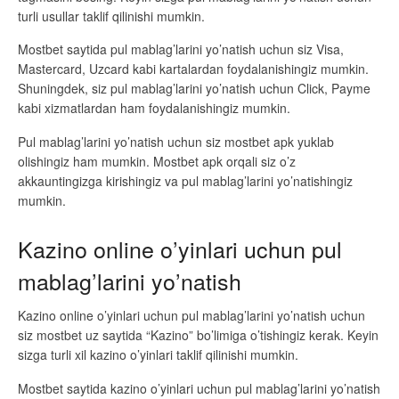
turli usullar taklif qilinishi mumkin.
Mostbet saytida pul mablag’larini yo’natish uchun siz Visa,
Mastercard, Uzcard kabi kartalardan foydalanishingiz mumkin.
Shuningdek, siz pul mablag’larini yo’natish uchun Click, Payme
kabi xizmatlardan ham foydalanishingiz mumkin.
Pul mablag’larini yo’natish uchun siz mostbet apk yuklab
olishingiz ham mumkin. Mostbet apk orqali siz o’z
akkauntingizga kirishingiz va pul mablag’larini yo’natishingiz
mumkin.
Kazino online o’yinlari uchun pul
mablag’larini yo’natish
Kazino online o’yinlari uchun pul mablag’larini yo’natish uchun
siz mostbet uz saytida “Kazino” bo’limiga o’tishingiz kerak. Keyin
sizga turli xil kazino o’yinlari taklif qilinishi mumkin.
Mostbet saytida kazino o’yinlari uchun pul mablag’larini yo’natish