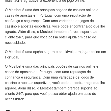
mais fácil e agradável a experiência de jogo online.
O Mostbet é uma das principais opções de casinos online e
casas de apostas em Portugal, com uma reputação de
confiança e segurança. Com uma variedade de jogos de
cassino e apostas esportivas, você pode encontrar algo que lhe
agrade. Além disso, o Mostbet também oferece suporte ao
cliente 24/7, para que você possa obter ajuda em caso de
necessidade.
O Mostbet é uma opção segura e confiável para jogar online em
Portugal.
O Mostbet é uma das principais opções de casinos online e
casas de apostas em Portugal, com uma reputação de
confiança e segurança. Com uma variedade de jogos de
cassino e apostas esportivas, você pode encontrar algo que lhe
agrade. Além disso, o Mostbet também oferece suporte ao
cliente 24/7, para que você possa obter ajuda em caso de
necessidade.