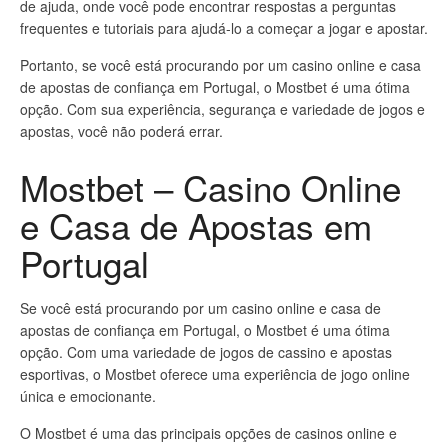
de ajuda, onde você pode encontrar respostas a perguntas
frequentes e tutoriais para ajudá-lo a começar a jogar e apostar.
Portanto, se você está procurando por um casino online e casa
de apostas de confiança em Portugal, o Mostbet é uma ótima
opção. Com sua experiência, segurança e variedade de jogos e
apostas, você não poderá errar.
Mostbet – Casino Online
e Casa de Apostas em
Portugal
Se você está procurando por um casino online e casa de
apostas de confiança em Portugal, o Mostbet é uma ótima
opção. Com uma variedade de jogos de cassino e apostas
esportivas, o Mostbet oferece uma experiência de jogo online
única e emocionante.
O Mostbet é uma das principais opções de casinos online e