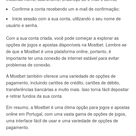
Confirme a conta recebendo um e-mail de confirmação;
Inicie sessão com a sua conta, utilizando o seu nome de
usuário e senha.
Com a sua conta criada, você pode começar a explorar as
opções de jogos e apostas disponíveis na Mostbet. Lembre-se
de que a Mostbet é uma plataforma online, portanto, é
importante ter uma conexão de internet estável para evitar
problemas de conexão.
A Mostbet também oferece uma variedade de opções de
pagamento, incluindo cartões de crédito, cartões de débito,
transferências bancárias e muito mais. Isso torna fácil depositar
e retirar fundos da sua conta.
Em resumo, a Mostbet é uma ótima opção para jogos e apostas
online em Portugal, com uma vasta gama de opções de jogos,
uma interface fácil de usar e uma variedade de opções de
pagamento.