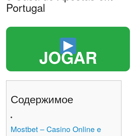
Portugal
JOGAR
Содержимое
Mostbet – Casino Online e