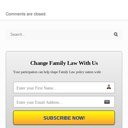
Comments are closed.
Search for:
Change Family Law With Us
Your participation can help shape Family Law policy nation wide.
SUBSCRIBE NOW!