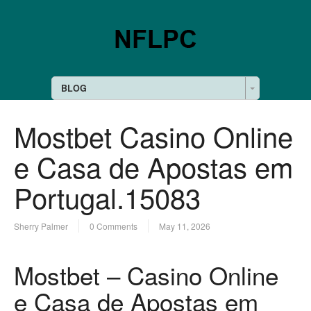
BLOG
Mostbet Casino Online
e Casa de Apostas em
Portugal.15083
Sherry Palmer
0 Comments
May 11, 2026
Mostbet – Casino Online
e Casa de Apostas em