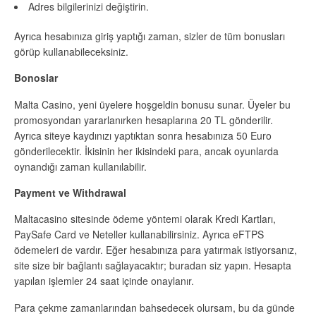
Adres bilgilerinizi değiştirin.
Ayrıca hesabınıza giriş yaptığı zaman, sizler de tüm bonusları
görüp kullanabileceksiniz.
Bonoslar
Malta Casino, yeni üyelere hoşgeldin bonusu sunar. Üyeler bu
promosyondan yararlanırken hesaplarına 20 TL gönderilir.
Ayrıca siteye kaydınızı yaptıktan sonra hesabınıza 50 Euro
gönderilecektir. İkisinin her ikisindeki para, ancak oyunlarda
oynandığı zaman kullanılabilir.
Payment ve Withdrawal
Maltacasino sitesinde ödeme yöntemi olarak Kredi Kartları,
PaySafe Card ve Neteller kullanabilirsiniz. Ayrıca eFTPS
ödemeleri de vardır. Eğer hesabınıza para yatırmak istiyorsanız,
site size bir bağlantı sağlayacaktır; buradan siz yapın. Hesapta
yapılan işlemler 24 saat içinde onaylanır.
Para çekme zamanlarından bahsedecek olursam, bu da günde