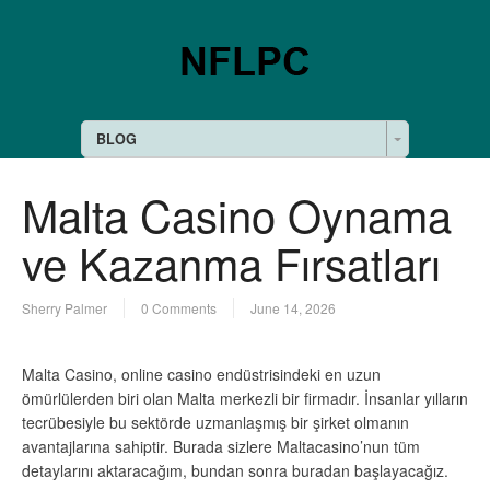
BLOG
Malta Casino Oynama
ve Kazanma Fırsatları
Sherry Palmer
0 Comments
June 14, 2026
Malta Casino, online casino endüstrisindeki en uzun
ömürlülerden biri olan Malta merkezli bir firmadır. İnsanlar yılların
tecrübesiyle bu sektörde uzmanlaşmış bir şirket olmanın
avantajlarına sahiptir. Burada sizlere Maltacasino’nun tüm
detaylarını aktaracağım, bundan sonra buradan başlayacağız.