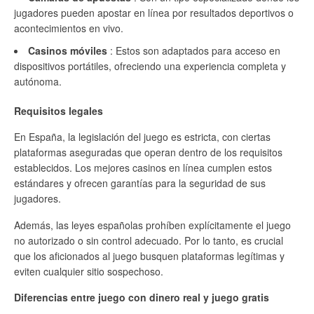
jugadores pueden apostar en línea por resultados deportivos o
acontecimientos en vivo.
Casinos móviles
: Estos son adaptados para acceso en
dispositivos portátiles, ofreciendo una experiencia completa y
autónoma.
Requisitos legales
En España, la legislación del juego es estricta, con ciertas
plataformas aseguradas que operan dentro de los requisitos
establecidos. Los mejores casinos en línea cumplen estos
estándares y ofrecen garantías para la seguridad de sus
jugadores.
Además, las leyes españolas prohíben explícitamente el juego
no autorizado o sin control adecuado. Por lo tanto, es crucial
que los aficionados al juego busquen plataformas legítimas y
eviten cualquier sitio sospechoso.
Diferencias entre juego con dinero real y juego gratis