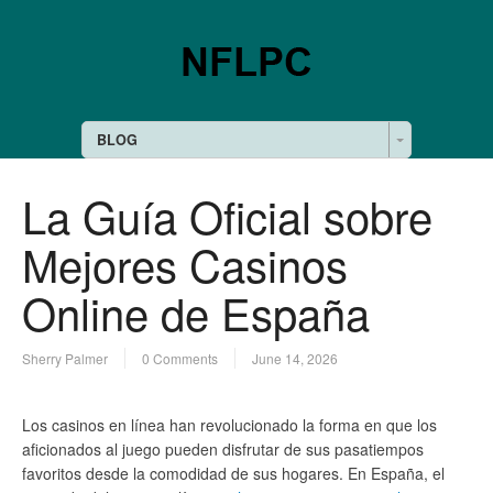
BLOG
La Guía Oficial sobre
Mejores Casinos
Online de España
Sherry Palmer
0 Comments
June 14, 2026
Los casinos en línea han revolucionado la forma en que los
aficionados al juego pueden disfrutar de sus pasatiempos
favoritos desde la comodidad de sus hogares. En España, el