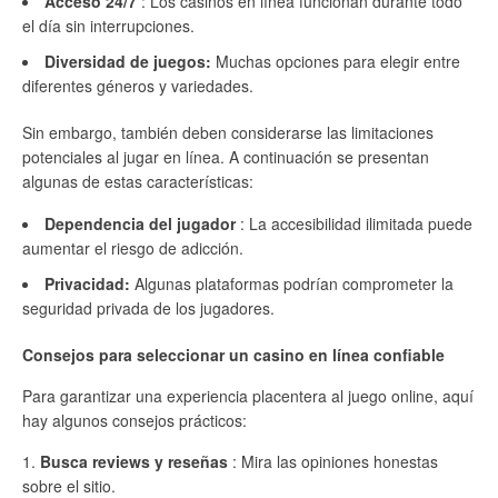
Acceso 24/7
: Los casinos en línea funcionan durante todo
el día sin interrupciones.
Diversidad de juegos:
Muchas opciones para elegir entre
diferentes géneros y variedades.
Sin embargo, también deben considerarse las limitaciones
potenciales al jugar en línea. A continuación se presentan
algunas de estas características:
Dependencia del jugador
: La accesibilidad ilimitada puede
aumentar el riesgo de adicción.
Privacidad:
Algunas plataformas podrían comprometer la
seguridad privada de los jugadores.
Consejos para seleccionar un casino en línea confiable
Para garantizar una experiencia placentera al juego online, aquí
hay algunos consejos prácticos:
Busca reviews y reseñas
: Mira las opiniones honestas
sobre el sitio.