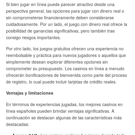
Si bien jugar en línea puede parecer atractivo desde una
perspectiva general, las opciones para jugar con dinero real o
sin comprometerse financieramente deben considerarse
cuidadosamente. Por un lado, el juego con dinero real ofrece la
posibilidad de ganancias significativas, pero también trae
consigo riesgos importantes.
Por otro lado, los juegos gratuitos ofrecen una experiencia no
reembolsable y práctica para nuevos jugadores o aquellos que
simplemente desean explorar diferentes opciones sin
comprometer su presupuesto. Los casinos en línea a menudo
ofrecerán bonificaciones de bienvenida como parte del proceso
de registro, lo cual puede incluir tarjetas de crédito reales.
Ventajas y limitaciones
En términos de experiencias jugadas, los mejores casinos en
línea españoles pueden brindar ventajas significativas. A
continuación se destacan algunas de las características más
destacadas: