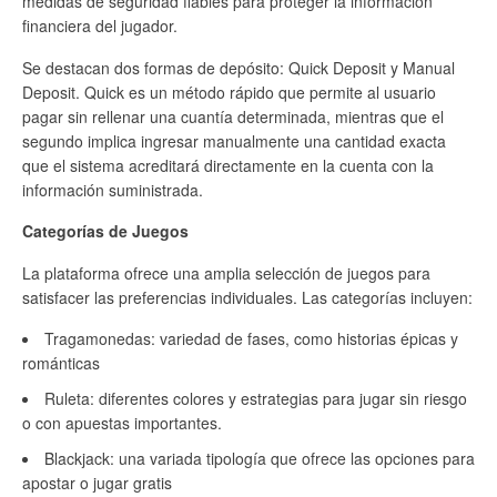
medidas de seguridad fiables para proteger la información
financiera del jugador.
Se destacan dos formas de depósito: Quick Deposit y Manual
Deposit. Quick es un método rápido que permite al usuario
pagar sin rellenar una cuantía determinada, mientras que el
segundo implica ingresar manualmente una cantidad exacta
que el sistema acreditará directamente en la cuenta con la
información suministrada.
Categorías de Juegos
La plataforma ofrece una amplia selección de juegos para
satisfacer las preferencias individuales. Las categorías incluyen:
Tragamonedas: variedad de fases, como historias épicas y
románticas
Ruleta: diferentes colores y estrategias para jugar sin riesgo
o con apuestas importantes.
Blackjack: una variada tipología que ofrece las opciones para
apostar o jugar gratis