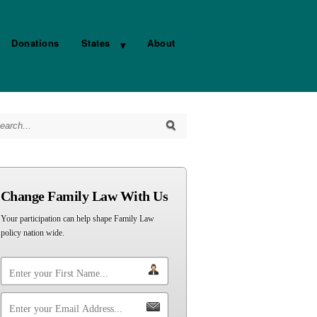
Donations
States
About
arch for:
Change Family Law With Us
Your participation can help shape Family Law
policy nation wide.