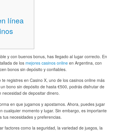
n línea
inos
ble y con buenos bonus, has llegado al lugar correcto. En
tallada de los
mejores casinos online
en Argentina, con
cen bonos sin depósito y confiables.
e registres en Casino X, uno de los casinos online más
 un bono sin depósito de hasta €500, podrás disfrutar de
n necesidad de depositar dinero.
 forma en que jugamos y apostamos. Ahora, puedes jugar
en cualquier momento y lugar. Sin embargo, es importante
a tus necesidades y preferencias.
r factores como la seguridad, la variedad de juegos, la