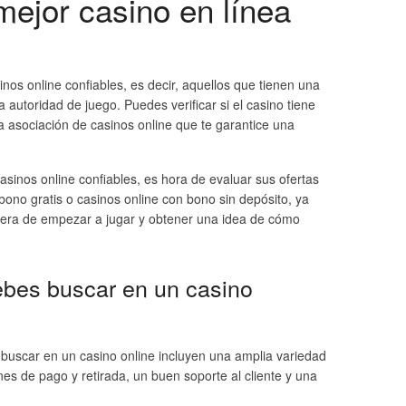
mejor casino en línea
os online confiables, es decir, aquellos que tienen una
autoridad de juego. Puedes verificar si el casino tiene
a asociación de casinos online que te garantice una
inos online confiables, es hora de evaluar sus ofertas
ono gratis o casinos online con bono sin depósito, ya
era de empezar a jugar y obtener una idea de cómo
ebes buscar en un casino
 buscar en un casino online incluyen una amplia variedad
es de pago y retirada, un buen soporte al cliente y una