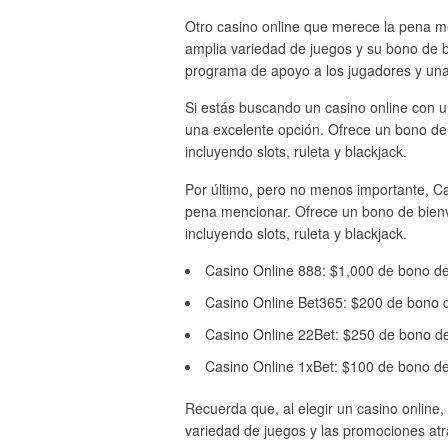
Otro casino online que merece la pena m
amplia variedad de juegos y su bono de 
programa de apoyo a los jugadores y una
Si estás buscando un casino online con 
una excelente opción. Ofrece un bono de
incluyendo slots, ruleta y blackjack.
Por último, pero no menos importante, Ca
pena mencionar. Ofrece un bono de bienv
incluyendo slots, ruleta y blackjack.
Casino Online 888: $1,000 de bono de
Casino Online Bet365: $200 de bono d
Casino Online 22Bet: $250 de bono de
Casino Online 1xBet: $100 de bono de
Recuerda que, al elegir un casino online,
variedad de juegos y las promociones atr