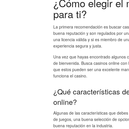
¿Cómo elegir el 
para ti?
La primera recomendación es buscar casin
buena reputación y son regulados por una 
una licencia válida y si es miembro de un
experiencia segura y justa.
Una vez que hayas encontrado algunos cas
de bienvenida. Busca casinos online con b
que estos pueden ser una excelente man
funciona el casino.
¿Qué características d
online?
Algunas de las características que debes
de juegos, una buena selección de opcion
buena reputación en la industria.