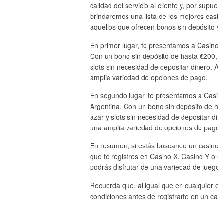
calidad del servicio al cliente y, por supu
brindaremos una lista de los mejores cas
aquellos que ofrecen bonos sin depósito y
En primer lugar, te presentamos a Casino
Con un bono sin depósito de hasta €200, 
slots sin necesidad de depositar dinero. 
amplia variedad de opciones de pago.
En segundo lugar, te presentamos a Casin
Argentina. Con un bono sin depósito de h
azar y slots sin necesidad de depositar d
una amplia variedad de opciones de pago
En resumen, si estás buscando un casin
que te registres en Casino X, Casino Y o
podrás disfrutar de una variedad de juego
Recuerda que, al igual que en cualquier o
condiciones antes de registrarte en un ca