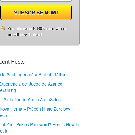
SUBSCRIBE NOW!
Your information is 100% secure with us
and will never be shared
cent Posts
lia Septuagenară a Probabilităților
Experiencia del Juego de Azar con
oGaming
l Sloturilor de Aur la AquaSpins
kova Herna – Průběh Hraje Zdrojovy
ěch
got Your Pokies Password? Here’s How to
t It