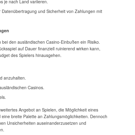
 je nach Land variieren.
der Datenübertragung und Sicherheit von Zahlungen mit
ungen
h bei den ausländischen Casino-Einbußen ein Risiko.
ücksspiel auf Dauer finanziell ruinierend wirken kann,
udget des Spielers hinausgehen.
d anzuhalten.
ausländischen Casinos.
els.
weitertes Angebot an Spielen, die Möglichkeit eines
nd eine breite Palette an Zahlungsmöglichkeiten. Dennoch
tlichen Unsicherheiten auseinanderzusetzen und
n.