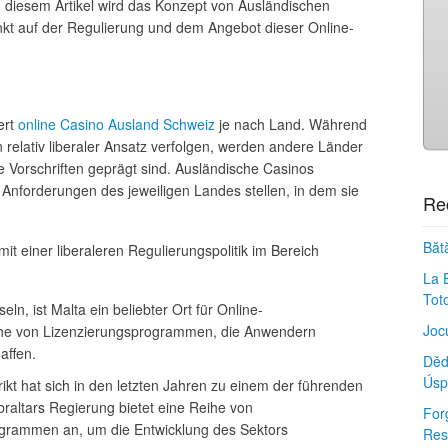
In diesem Artikel wird das Konzept von Ausländischen
kt auf der Regulierung und dem Angebot dieser Online-
ert
online Casino Ausland Schweiz
je nach Land. Während
n relativ liberaler Ansatz verfolgen, werden andere Länder
e Vorschriften geprägt sind. Ausländische Casinos
 Anforderungen des jeweiligen Landes stellen, in dem sie
Re
Bătă
it einer liberaleren Regulierungspolitik im Bereich
La 
Tot
eln, ist Malta ein beliebter Ort für Online-
Jocu
Reihe von Lizenzierungsprogrammen, die Anwendern
affen.
Děd
Úsp
trikt hat sich in den letzten Jahren zu einem der führenden
braltars Regierung bietet eine Reihe von
For
rammen an, um die Entwicklung des Sektors
Rese