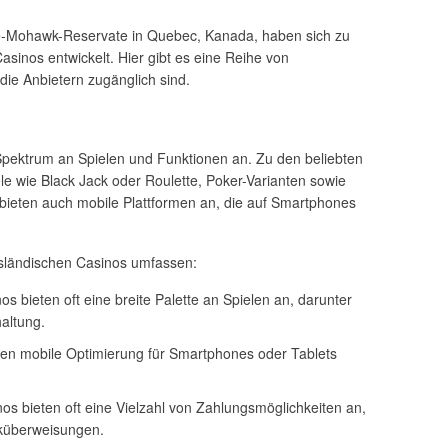
Mohawk-Reservate in Quebec, Kanada, haben sich zu
sinos entwickelt. Hier gibt es eine Reihe von
ie Anbietern zugänglich sind.
 Spektrum an Spielen und Funktionen an. Zu den beliebten
le wie Black Jack oder Roulette, Poker-Varianten sowie
 bieten auch mobile Plattformen an, die auf Smartphones
usländischen Casinos umfassen:
os bieten oft eine breite Palette an Spielen an, darunter
altung.
aben mobile Optimierung für Smartphones oder Tablets
s bieten oft eine Vielzahl von Zahlungsmöglichkeiten an,
nküberweisungen.