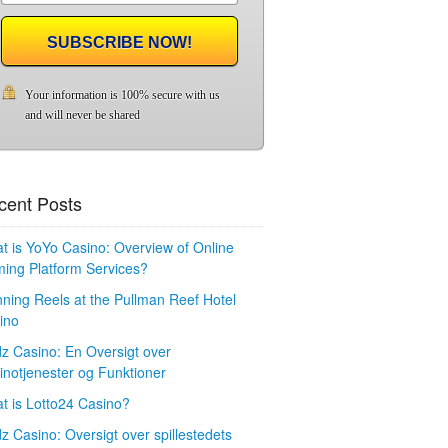
SUBSCRIBE NOW!
Your information is 100% secure with us
and will never be shared
cent Posts
t is YoYo Casino: Overview of Online
ing Platform Services?
nning Reels at the Pullman Reef Hotel
ino
z Casino: En Oversigt over
inotjenester og Funktioner
t is Lotto24 Casino?
z Casino: Oversigt over spillestedets