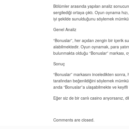
Bölümler arasında yapılan analiz sonucu
sergilediği ortaya çıktı. Oyun oynama hızı,
iyi şekilde sunulduğunu söylemek mümkü
Genel Analiz
“Bonuslar”, her açıdan zengin bir içerik 
alabilmektedir. Oyun oynamak, para yatı
bulunmakta olduğu “Bonuslar” markası, oyu
Sonuç
“Bonuslar” markasını inceledikten sonra, 
tarafından beğenildiğini söylemek mümkün
anda “Bonuslar”a ulaşabilmekte ve keyifli 
Eğer siz de bir canlı casino arıyorsanız, di
Comments are closed.
şans
vidobet
vidobet
vidobet
vidobet
casinolevant
casinolevant
casinolevant
vidobet
şans
casinolevant
casino
şans
casino
casino
casino
boostaro
casinolevant
şans
casinolevant
şanscasino
vidobet
vidobet
levant
gorabet
galyabet
gorabet
gorabet
gorabet
vidobet
galyabet
gorabet
gorabet