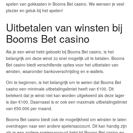
spelen van gokkasten in Booms Bet casino. We wensen je veel
plezier en geluk bij het spelen!
Uitbetalen van winsten bij
Booms Bet casino
Als je een winst hebt geboekt bij Booms Bet casino, is het
belangrijk om deze winst zo snel mogelijk uit te betalen. Booms
Bet casino biedt verschillende opties voor het uitbetalen van
winsten, waaronder bankoverschrijding en e-wallets.
Om te beginnen, is het belangrijk om te weten dat Booms Bet
casino een minimale uitbetalingslimiet heeft van €100. Dit
betekent dat je winst niet kan worden uitgekeerd als deze lager
is dan €100. Daarnaast is er ook een maximale uitbetalingslimiet
van €50.000 per maand.
Booms Bet casino biedt ook de mogelijkheid om winsten te laten
overdragen naar een andere spelersaccount. Dit kan handig zijn
als je een andere spelersaccount hebt bij Booms Bet casino en