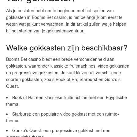
Als je besloten hebt om te beginnen met het spelen van
gokkasten in Booms Bet casino, is het belangrijk om eerst te
weten wat je kunt verwachten. In dit artikel zullen we je helpen
bij het starten van je gokkastenavontuur.
Welke gokkasten zijn beschikbaar?
Booms Bet casino biedt een brede verscheidenheid aan
gokkasten, waaronder klassieke fruitmachines, video gokkasten
en progressieve gokkasten. Je kunt kiezen uit verschillende
soorten gokkasten, zoals Book of Ra, Starburst en Gonzo’s
Quest.
Book of Ra: een klassieke fruitmachine met een Egyptische
thema
Starburst: een populaire video gokkast met een ruimte-
thema
Gonzo’s Quest: een progressieve gokkast met een