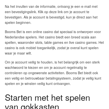
Na het invullen van de informatie, ontvang je een e-mail met
een bevestigingslink. Klik op deze link om je account te
bevestigen. Als je account is bevestigd, kun je direct aan het
spelen beginnen.
Booms Bet is een online casino dat speciaal is ontworpen voor
Nederlandse spelers. Het casino biedt een breed scala aan
spellen, waaronder slots, table games en live casino games. Het
casino is ook mobiel toegankelijk, zodat je overal kunt spelen
waar je maar wilt.
Om je account veilig te houden, is het belangrijk om een sterk
wachtwoord te kiezen en om je account regelmatig te
controleren op ongewenste activiteiten. Booms Bet biedt ook
een veilig en betrouwbaar betalingsysteem, zodat je veilig kunt
spelen en je winsten veilig kunt ontvangen.
Starten met het spelen
van gokkasten