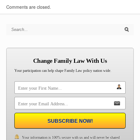
Comments are closed.
Search for:
Change Family Law With Us
Your participation can help shape Family Law policy nation wide.
SUBSCRIBE NOW!
Your information is 100% secure with us and will never be shared