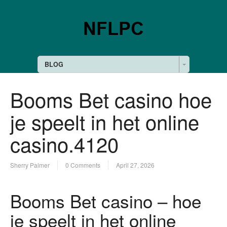
BLOG
Booms Bet casino hoe
je speelt in het online
casino.4120
Sherry Palmer
0 Comments
April 27, 2026
Booms Bet casino – hoe
je speelt in het online