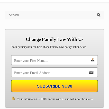
Search for:
Change Family Law With Us
Your participation can help shape Family Law policy nation wide.
SUBSCRIBE NOW!
Your information is 100% secure with us and will never be shared