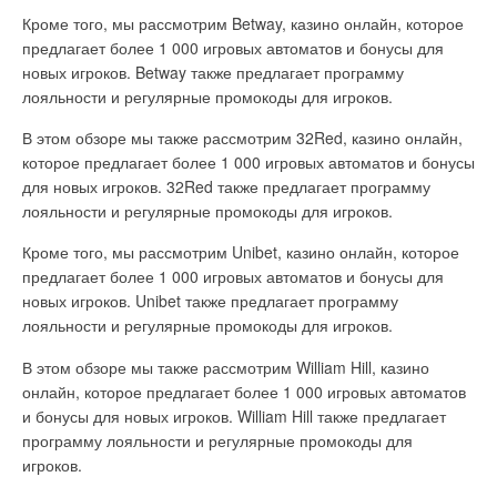
Кроме того, мы рассмотрим Betway, казино онлайн, которое
предлагает более 1 000 игровых автоматов и бонусы для
новых игроков. Betway также предлагает программу
лояльности и регулярные промокоды для игроков.
В этом обзоре мы также рассмотрим 32Red, казино онлайн,
которое предлагает более 1 000 игровых автоматов и бонусы
для новых игроков. 32Red также предлагает программу
лояльности и регулярные промокоды для игроков.
Кроме того, мы рассмотрим Unibet, казино онлайн, которое
предлагает более 1 000 игровых автоматов и бонусы для
новых игроков. Unibet также предлагает программу
лояльности и регулярные промокоды для игроков.
В этом обзоре мы также рассмотрим William Hill, казино
онлайн, которое предлагает более 1 000 игровых автоматов
и бонусы для новых игроков. William Hill также предлагает
программу лояльности и регулярные промокоды для
игроков.