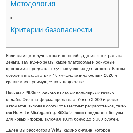
Методология
Критерии безопасности
Если вы ищете лучшие казино онлайн, где можно играть на
деньги, вам нужно знать, какие платформы и бонусные
программы предлагают лучшие условия для игроков. В этом
обзоре мы рассмотрим 10 лучших казино онлайн 2026 и
сравним их преимущества и недостатки.
Начнем с BitStarz, одного из самых популярных казино
онлайн. Это платформа предлагает более 3 000 игровых
автоматов, включая слоты от известных разработчиков, таких
как NetEnt и Microgaming. BitStarz также предлагает бонусы
для новых игроков, включая 100% бонус до 5 000 рублей.
Далее мы рассмотрим Wildz, казино онлайн, которое