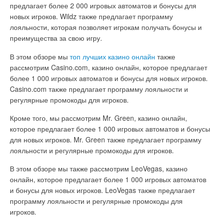
предлагает более 2 000 игровых автоматов и бонусы для
новых игроков. Wildz также предлагает программу
лояльности, которая позволяет игрокам получать бонусы и
преимущества за свою игру.
В этом обзоре мы
топ лучших казино онлайн
также
рассмотрим Casino.com, казино онлайн, которое предлагает
более 1 000 игровых автоматов и бонусы для новых игроков.
Casino.com также предлагает программу лояльности и
регулярные промокоды для игроков.
Кроме того, мы рассмотрим Mr. Green, казино онлайн,
которое предлагает более 1 000 игровых автоматов и бонусы
для новых игроков. Mr. Green также предлагает программу
лояльности и регулярные промокоды для игроков.
В этом обзоре мы также рассмотрим LeoVegas, казино
онлайн, которое предлагает более 1 000 игровых автоматов
и бонусы для новых игроков. LeoVegas также предлагает
программу лояльности и регулярные промокоды для
игроков.